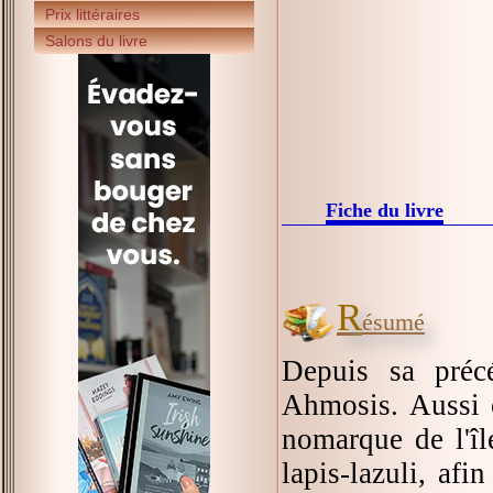
Prix littéraires
Salons du livre
Fiche du livre
R
ésumé
Depuis sa préc
Ahmosis. Aussi c
nomarque de l'îl
lapis-lazuli, afi