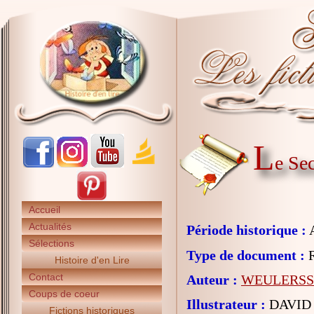
L
e Se
Accueil
Actualités
Période historique :
A
Sélections
Type de document :
R
Histoire d'en Lire
Contact
Auteur :
WEULERSSE
Coups de coeur
Illustrateur :
DAVID 
Fictions historiques