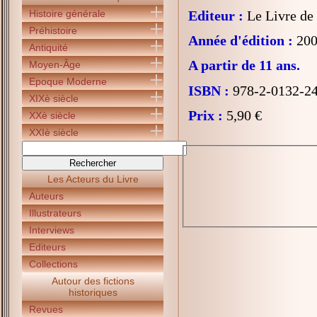
Histoire générale
Editeur :
Le Livre de
Préhistoire
Année d'édition :
200
Antiquité
A partir de 11 ans.
Moyen-Âge
Epoque Moderne
ISBN :
978-2-0132-2
XIXè siècle
Prix :
5,90 €
XXè siècle
XXIè siècle
Les Acteurs du Livre
Auteurs
Illustrateurs
Interviews
Editeurs
Collections
Autour des fictions
historiques
Revues