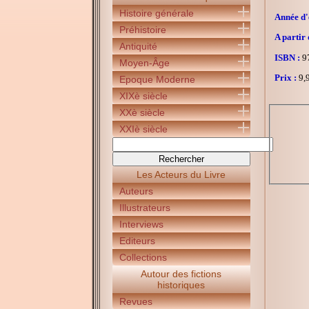
Histoire générale
Année d'é
Préhistoire
A partir 
Antiquité
ISBN :
97
Moyen-Âge
Prix :
9,9
Epoque Moderne
XIXè siècle
XXè siècle
XXIè siècle
Les Acteurs du Livre
Auteurs
Illustrateurs
Interviews
Editeurs
Collections
Autour des fictions
historiques
Revues