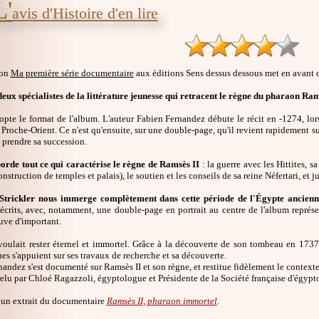
L'
avis d'Histoire d'en lire
ion
Ma première série documentaire
aux éditions Sens dessus dessous met en avant d
deux spécialistes de la littérature jeunesse qui retracent le règne du pharaon Ram
opte le format de l'album. L'auteur Fabien Fernandez débute le récit en -1274, lor
Proche-Orient. Ce n'est qu'ensuite, sur une double-page, qu'il revient rapidement su
à prendre sa succession.
borde tout ce qui caractérise le règne de Ramsès II
: la guerre avec les Hittites, 
construction de temples et palais), le soutien et les conseils de sa reine Néfertari, et 
Strickler nous immerge complètement dans cette période de l'Égypte ancien
rits, avec, notamment, une double-page en portrait au centre de l'album représent
uve d'important.
voulait rester éternel et immortel. Grâce à la découverte de son tombeau en 1737 
s s'appuient sur ses travaux de recherche et sa découverte.
andez s'est documenté sur Ramsès II et son règne, et restitue fidèlement le contexte
lu par Chloé Ragazzoli, égyptologue et Présidente de la Société française d'égypt
un extrait du documentaire
Ramsès II, pharaon immortel
.