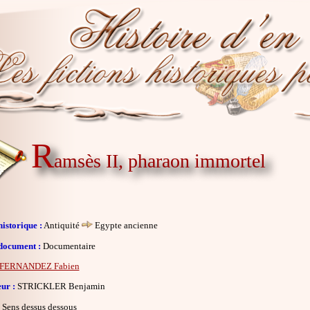
R
amsès II, pharaon immortel
istorique :
Antiquité
Egypte ancienne
document :
Documentaire
FERNANDEZ Fabien
eur :
STRICKLER Benjamin
Sens dessus dessous