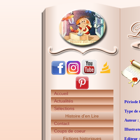
Accueil
Actualités
Période h
Sélections
Type de 
Histoire d'en Lire
Auteur :
Contact
Illustrat
Coups de coeur
Fictions historiques
Editeur :