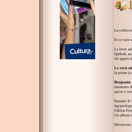
La collect
Et ce sont
Le livre ad
Qadesh, au 
tôt appris 
Le récit a
la pierre (
Benjamin 
moments déc
qu'on y tro
Ramsès II 
égyptologue
Fabien Fern
Un album re
Découvrez 