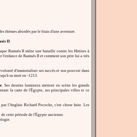
es thèmes abordés par le biais d'une aventure.
sès II
.
sque Ramsès II mène une bataille contre les Hittites à
r l'enfance de Ramsès II et comment son père lui a très
sa volonté d'immortaliser ses succès et son pouvoir dans
jusqu'à sa mort en -1213.
ne
. Ses dessins lumineux mettent en scène les grands
ant la carte de l'Égypte, ses principales villes et ce
par l'Anglais Richard Pococke, c'est chose faite. Les
 de cette période de l'Égypte ancienne.
ologie.