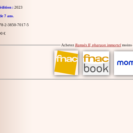
dition :
2023
de 7 ans.
8-2-3850-7017-5
0 €
Achetez
Ramsès II, pharaon immortel
moins 