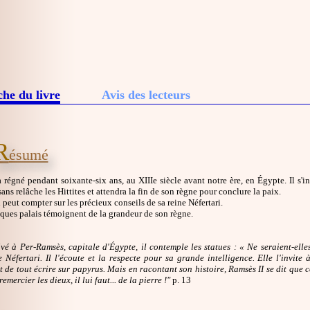
che du livre
Avis des lecteurs
R
ésumé
 régné pendant soixante-six ans, au XIIIe siècle avant notre ère, en Égypte. Il s'i
ans relâche les Hittites et attendra la fin de son règne pour conclure la paix.
peut compter sur les précieux conseils de sa reine Néfertari.
ques palais témoignent de la grandeur de son règne.
ivé à Per-Ramsès, capitale d'Égypte, il contemple les statues : « Ne seraient-ell
e Néfertari. Il l'écoute et la respecte pour sa grande intelligence. Elle l'invit
t de tout écrire sur papyrus. Mais en racontant son histoire, Ramsès II se dit que 
remercier les dieux, il lui faut... de la pierre !"
p. 13