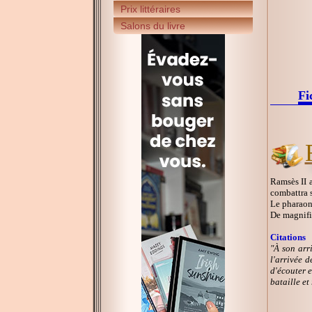
Prix littéraires
Salons du livre
Fi
Ramsès II a
combattra s
Le pharaon 
De magnifi
Citations
"À son arr
l'arrivée d
d'écouter e
bataille et 