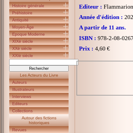
Histoire générale
Editeur :
Flammarion 
Préhistoire
Année d'édition :
202
Antiquité
A partir de 11 ans.
Moyen-Âge
Epoque Moderne
ISBN :
978-2-08-026
XIXè siècle
Prix :
4,60 €
XXè siècle
XXIè siècle
Les Acteurs du Livre
Auteurs
Illustrateurs
Interviews
Editeurs
Collections
Autour des fictions
historiques
Revues