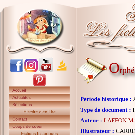
O
rphé
Accueil
Actualités
Période historique :
A
Sélections
Type de document :
R
Histoire d'en Lire
Contact
Auteur :
LAFFON Ma
Coups de coeur
Illustrateur :
CARRE 
Fictions historiques