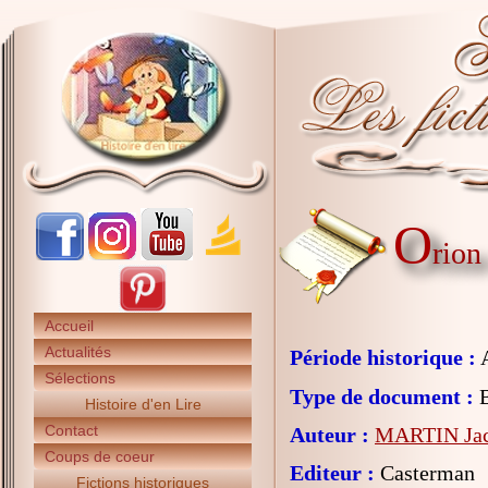
O
rion
Accueil
Actualités
Période historique :
A
Sélections
Type de document :
B
Histoire d'en Lire
Contact
Auteur :
MARTIN Jac
Coups de coeur
Editeur :
Casterman
Fictions historiques