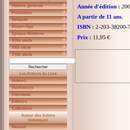
Histoire générale
Année d'édition :
200
Préhistoire
A partir de 11 ans.
Antiquité
ISBN :
2-203-38200-
Moyen-Âge
Epoque Moderne
Prix :
11,95 €
XIXè siècle
XXè siècle
XXIè siècle
Les Acteurs du Livre
Auteurs
Illustrateurs
Interviews
Editeurs
Collections
Autour des fictions
historiques
Revues