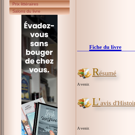
Prix littéraires
Salons du livre
Fiche du livre
R
ésumé
A venir.
L'
avis d'Histoir
A venir.