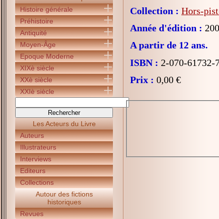
Histoire générale
Collection :
Hors-pist
Préhistoire
Année d'édition :
200
Antiquité
A partir de 12 ans.
Moyen-Âge
Epoque Moderne
ISBN :
2-070-61732-
XIXè siècle
Prix :
0,00 €
XXè siècle
XXIè siècle
Les Acteurs du Livre
Auteurs
Illustrateurs
Interviews
Editeurs
Collections
Autour des fictions
historiques
Revues