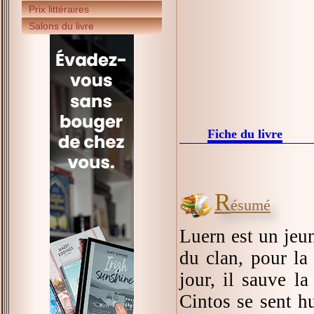
Prix littéraires
Salons du livre
Fiche du livre
R
ésumé
Luern est un jeun
du clan, pour la 
jour, il sauve la
Cintos se sent hu