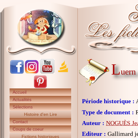
L
uern 
Accueil
Actualités
Période historique :
A
Sélections
Type de document :
R
Histoire d'en Lire
Contact
Auteur :
NOGUÈS Je
Coups de coeur
Editeur :
Gallimard j
Fictions historiques