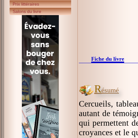
Prix littéraires
Salons du livre
Fiche du livre
R
ésumé
Cercueils, tablea
autant de témoig
qui permettent de
croyances et le q