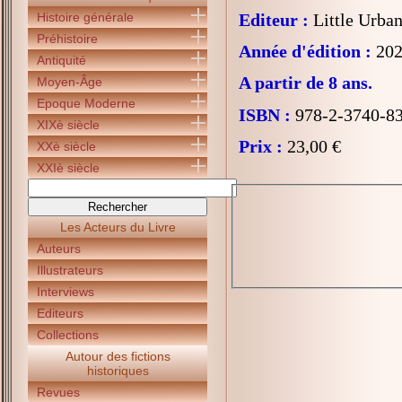
Histoire générale
Editeur :
Little Urba
Préhistoire
Année d'édition :
202
Antiquité
A partir de 8 ans.
Moyen-Âge
Epoque Moderne
ISBN :
978-2-3740-8
XIXè siècle
Prix :
23,00 €
XXè siècle
XXIè siècle
Les Acteurs du Livre
Auteurs
Illustrateurs
Interviews
Editeurs
Collections
Autour des fictions
historiques
Revues