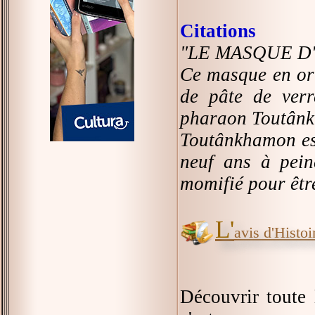
Citations
"LE MASQUE 
Ce masque en or 
de pâte de verr
pharaon Toutân
Toutânkhamon est
neuf ans à pein
momifié pour êtr
L'
avis d'Histoir
Découvrir toute l