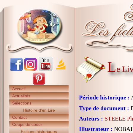
L
e Liv
Accueil
Actualités
Période historique :
A
Sélections
Type de document :
D
Histoire d'en Lire
Contact
Auteurs :
STEELE Ph
Coups de coeur
Illustrateur :
NOBATI
Fictions historiques