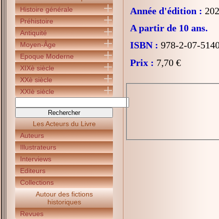
Histoire générale
Année d'édition :
202
Préhistoire
A partir de 10 ans.
Antiquité
ISBN :
978-2-07-514
Moyen-Âge
Epoque Moderne
Prix :
7,70 €
XIXè siècle
XXè siècle
XXIè siècle
Les Acteurs du Livre
Auteurs
Illustrateurs
Interviews
Editeurs
Collections
Autour des fictions
historiques
Revues