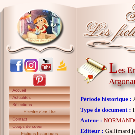
L
es E
Argona
Accueil
Actualités
Période historique :
A
Sélections
Type de document :
R
Histoire d'en Lire
Contact
Auteur :
NORMANDO
Coups de coeur
Editeur :
Gallimard j
Fictions historiques