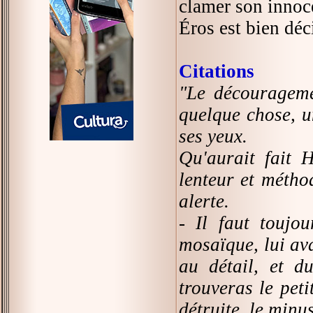
clamer son innoc
Éros est bien déc
Citations
"Le décourageme
quelque chose, un
ses yeux.
Qu'aurait fait 
lenteur et métho
alerte.
- Il faut toujo
mosaïque, lui ava
au détail, et d
trouveras le peti
détruite, le minu