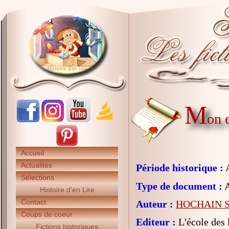
M
on 
Accueil
Actualités
Période historique :
A
Sélections
Type de document :
A
Histoire d'en Lire
Contact
Auteur :
HOCHAIN S
Coups de coeur
Editeur :
L'école des l
Fictions historiques