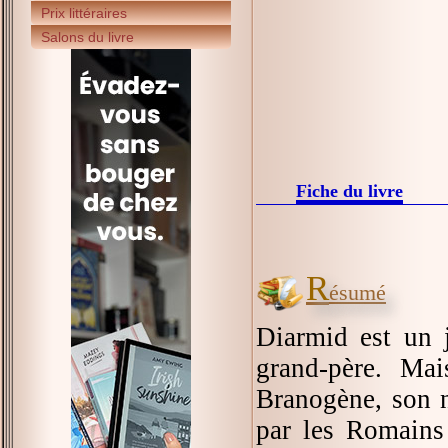
Prix littéraires
Salons du livre
Fiche du livre
R
ésumé
Diarmid est un 
grand-père. Mai
Branogène, son n
par les Romains