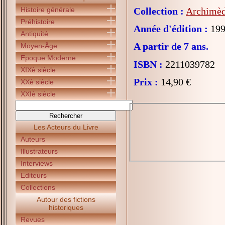
Histoire générale
Collection :
Archimède
Préhistoire
Année d'édition :
199
Antiquité
A partir de 7 ans.
Moyen-Âge
Epoque Moderne
ISBN :
2211039782
XIXè siècle
Prix :
14,90 €
XXè siècle
XXIè siècle
Les Acteurs du Livre
Auteurs
Illustrateurs
Interviews
Editeurs
Collections
Autour des fictions
historiques
Revues