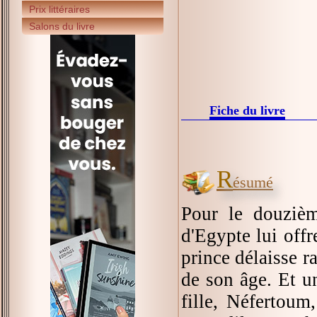
Prix littéraires
Salons du livre
Fiche du livre
R
ésumé
Pour le douzièm
d'Egypte lui off
prince délaisse ra
de son âge. Et u
fille, Néfertoum