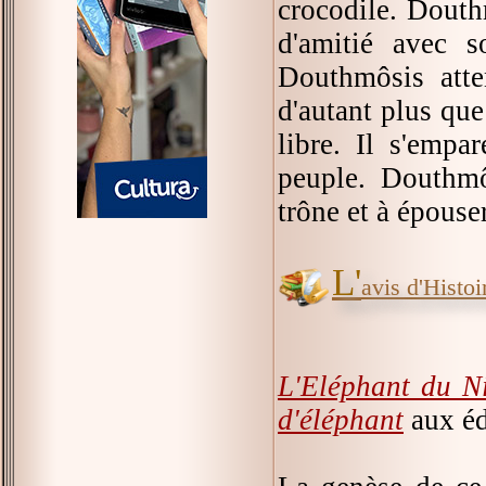
crocodile. Douth
d'amitié avec 
Douthmôsis atte
d'autant plus que
libre. Il s'empa
peuple. Douthmô
trône et à épouser
L'
avis d'Histoir
L'Eléphant du Ni
d'éléphant
aux éd