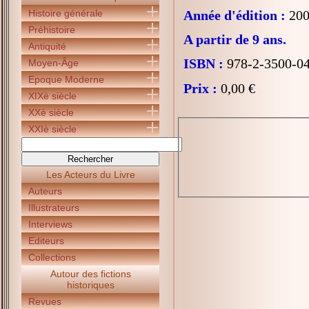
Histoire générale
Année d'édition :
200
Préhistoire
A partir de 9 ans.
Antiquité
ISBN :
978-2-3500-0
Moyen-Âge
Epoque Moderne
Prix :
0,00 €
XIXè siècle
XXè siècle
XXIè siècle
Les Acteurs du Livre
Auteurs
Illustrateurs
Interviews
Editeurs
Collections
Autour des fictions
historiques
Revues