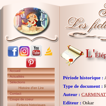
L'
Élé
Accueil
Actualités
Période historique :
A
Sélections
Type de document :
R
Histoire d'en Lire
Contact
Auteur :
CARMINATI
Coups de coeur
Editeur :
Oskar
Fictions historiques