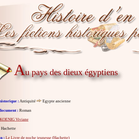
A
u pays des dieux égyptiens
istorique :
Antiquité
Egypte ancienne
document :
Roman
KOENIG Viviane
Hachette
n :
Le Livre de poche jeunesse (Hachette)