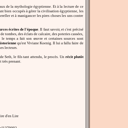
paux de la mythologie égyptienne. Et à la lecture de ce
ant bien occupés à gérer la civilisation égyptienne, les
uereller et à manigancer les pires choses les uns contre
urces écrites de l'époque
. Il faut savoir, et c'est précisé
de tombes, des éclats de calcaire, des poteries cassées,
s le temps a fait son œuvre et certaines sources sont
historienne
qu'est Viviane Koenig. Il lui a fallu faire de
es lecteurs.
t de Seth, le fils tant attendu, le procès. Un
récit plutôt
 très prenant.
re d'en Lire
 n°1379092