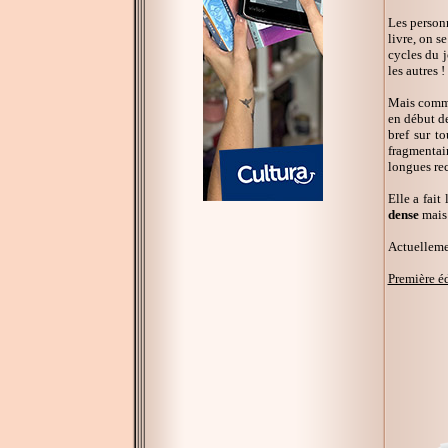
Les personn
livre, on s
cycles du j
les autres !
Mais commen
en début de
bref sur t
fragmentair
longues rec
Elle a fait
dense
mais 
Actuellemen
Première é