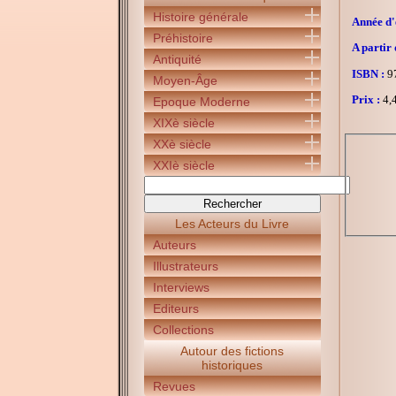
Histoire générale
Année d'é
Préhistoire
A partir 
Antiquité
ISBN :
97
Moyen-Âge
Prix :
4,4
Epoque Moderne
XIXè siècle
XXè siècle
XXIè siècle
Les Acteurs du Livre
Auteurs
Illustrateurs
Interviews
Editeurs
Collections
Autour des fictions
historiques
Revues