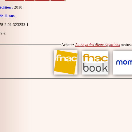
dition :
2010
de 11 ans.
8-2-01-323253-1
9 €
Achetez
Au pays des dieux égyptiens
moins 