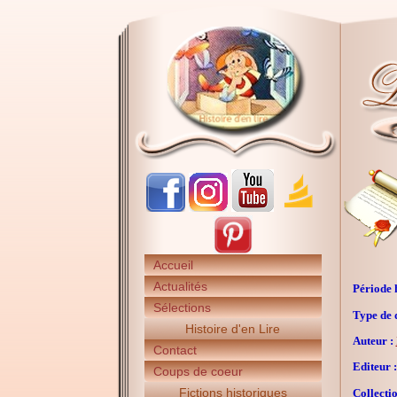
Accueil
Actualités
Période h
Sélections
Type de 
Histoire d'en Lire
Auteur :
Contact
Editeur :
Coups de coeur
Fictions historiques
Collectio