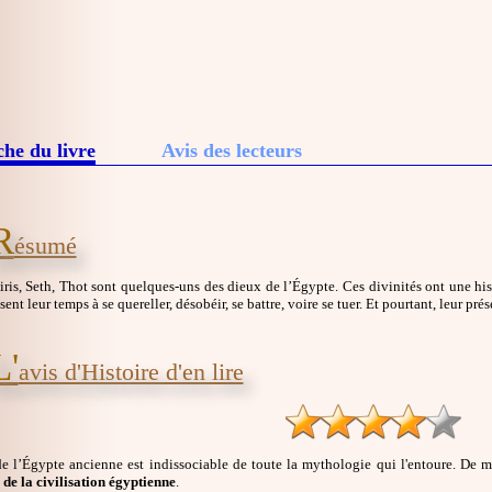
che du livre
Avis des lecteurs
R
ésumé
siris, Seth, Thot sont quelques-uns des dieux de l’Égypte. Ces divinités ont une hist
ssent leur temps à se quereller, désobéir, se battre, voire se tuer. Et pourtant, leur p
L'
avis d'Histoire d'en lire
 de l’Égypte ancienne est indissociable de toute la mythologie qui l'entoure. D
de la civilisation égyptienne
.