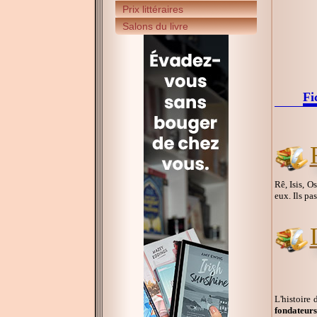
Prix littéraires
Salons du livre
Fi
Rê, Isis, O
eux. Ils pa
L'histoire
fondateurs 