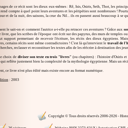
ages de ce récit sont les dieux eux-mêmes : Rê, Isis, Osiris, Seth, Thot, les princi
e rend compte à quel point leurs aventures et les péripéties sont nombreuses ! Pourt
our et de la nuit, des saisons, la crue du Nil... ils en passent aussi beaucoup à se q
t le sait-on et comment l'autrice a-t-elle pu retracer ces aventures ? Grâce aux
so
 livre, que les scribes de l'époque ont écrit sur des papyrus, des murs de temples ou 
out support permettant de recevoir l'écriture, les récits des dieux égyptiens. Mai
es, certains récits sont même contradictoires ! C'est là qu'intervient le
travail de l'
herches, reclasser et reconstituer les textes afin de les réécrire à destination des jeun
 le choix de
diviser son texte en trois "livres"
(ou chapitres) : l'histoire d'Osiris e
qui reflète justement bien la complexité de la mythologie égyptienne. Mais un récit
t, ce livre n'est plus édité mais existe encore au format numérique.
dition
: 2003
Copyright © Tous droits réservés 2006-2026 - Histoi
26 visiteurs
Webzine ISSN 2273-631X | Autorisation CNIL