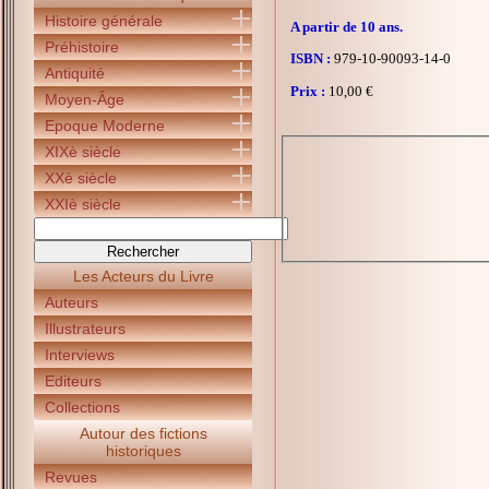
Histoire générale
A partir de 10 ans.
Préhistoire
ISBN :
979-10-90093-14-0
Antiquité
Prix :
10,00 €
Moyen-Âge
Epoque Moderne
XIXè siècle
XXè siècle
XXIè siècle
Les Acteurs du Livre
Auteurs
Illustrateurs
Interviews
Editeurs
Collections
Autour des fictions
historiques
Revues