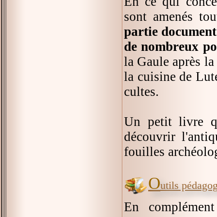
En ce qui conce
sont amenés tou
partie document
de nombreux po
la Gaule après la
la cuisine de Lute
cultes.
Un petit livre 
découvrir l'anti
fouilles archéol
O
utils pédago
En complément 