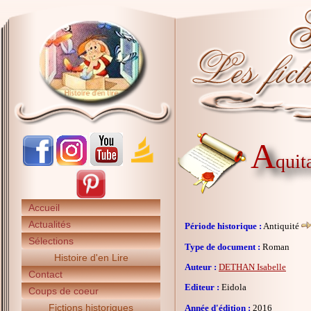
A
quit
Accueil
Actualités
Période historique :
Antiquité
Sélections
Type de document :
Roman
Histoire d'en Lire
Auteur :
DETHAN Isabelle
Contact
Editeur :
Eidola
Coups de coeur
Fictions historiques
Année d'édition :
2016