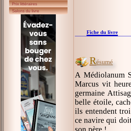
Prix littéraires
Salons du livre
Fiche du livre
R
ésumé
A Médiolanum San
Marcus vit heure
germaine Attisag
belle étoile, cac
ils entendent tro
ce navire qui doi
son père !