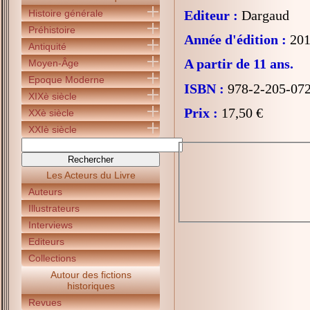
Histoire générale
Editeur :
Dargaud
Préhistoire
Année d'édition :
201
Antiquité
A partir de 11 ans.
Moyen-Âge
Epoque Moderne
ISBN :
978-2-205-07
XIXè siècle
Prix :
17,50 €
XXè siècle
XXIè siècle
Les Acteurs du Livre
Auteurs
Illustrateurs
Interviews
Editeurs
Collections
Autour des fictions
historiques
Revues