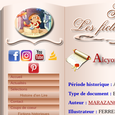
A
lcyo
Accueil
Actualités
Période historique :
A
Sélections
Type de document :
B
Histoire d'en Lire
Contact
Auteur :
MARAZANO 
Coups de coeur
Illustrateur :
FERREI
Fictions historiques