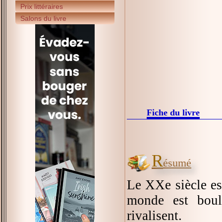
Prix littéraires
Salons du livre
Fiche du livre
R
ésumé
Le XXe siècle es
monde est boul
rivalisent.