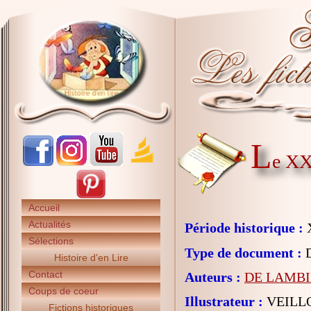
L
e XX
Accueil
Actualités
Période historique :
X
Sélections
Type de document :
D
Histoire d'en Lire
Contact
Auteurs :
DE LAMBIL
Coups de coeur
Illustrateur :
VEILLO
Fictions historiques