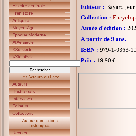
Histoire générale
Editeur :
Bayard jeun
Préhistoire
Collection :
Encyclop
Antiquité
Année d'édition :
202
Moyen-Âge
Epoque Moderne
A partir de 9 ans.
XIXè siècle
ISBN :
979-1-0363-1
XXè siècle
XXIè siècle
Prix :
19,90 €
Les Acteurs du Livre
Auteurs
Illustrateurs
Interviews
Editeurs
Collections
Autour des fictions
historiques
Revues