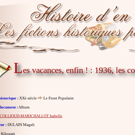
L
es vacances, enfin ! : 1936, les 
istorique :
XXè siècle
Le Front Populaire
document :
Album
COLLIOUD-MARICHALLOT Isabelle
eur :
DULAIN Magali
Kilowatt