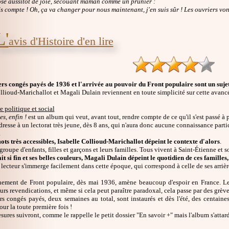
se aussitôt de joie, secouant maman comme un prunier :
ds compte ! Oh, ça va changer pour nous maintenant, j'en suis sûr ! Les ouvriers vont
L'
avis d'Histoire d'en lire
rs congés payés de 1936 et l'arrivée au pouvoir du Front populaire sont un sujet 
llioud-Marichallot et Magali Dulain reviennent en toute simplicité sur cette avanc
 politique et social
s, enfin !
est un album qui veut, avant tout, rendre compte de ce qu'il s'est passé à 
adresse à un lectorat très jeune, dès 8 ans, qui n'aura donc aucune connaissance parti
.
ots très accessibles, Isabelle Collioud-Marichallot dépeint le contexte d'alors
.
groupe d'enfants, filles et garçons et leurs familles. Tous vivent à Saint-Étienne et s
it si fin et ses belles couleurs, Magali Dulain dépeint le quotidien de ces familles, 
e lecteur s'immerge facilement dans cette époque, qui correspond à celle de ses arriè
ement de Front populaire, dès mai 1936, amène beaucoup d'espoir en France. Les
urs revendications, et même si cela peut paraître paradoxal, cela passe par des grève
s congés payés, deux semaines au total, sont instaurés et dès l'été, des centaines
ur la toute première fois !
sures suivront, comme le rappelle le petit dossier "En savoir +" mais l'album s'attard