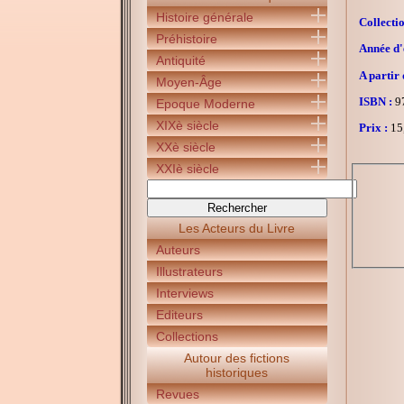
Histoire générale
Collectio
Préhistoire
Année d'é
Antiquité
A partir 
Moyen-Âge
ISBN :
97
Epoque Moderne
XIXè siècle
Prix :
15
XXè siècle
XXIè siècle
Les Acteurs du Livre
Auteurs
Illustrateurs
Interviews
Editeurs
Collections
Autour des fictions
historiques
Revues