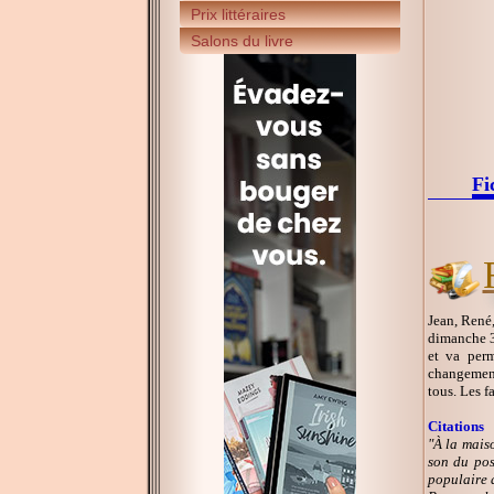
Prix littéraires
Salons du livre
Fi
Jean, René,
dimanche 3 
et va perm
changements
tous. Les f
Citations
"À la maiso
son du pos
populaire a