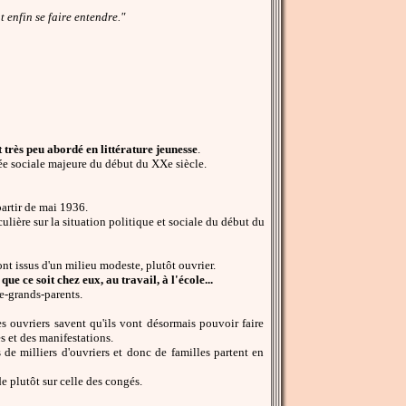
 enfin se faire entendre."
très peu abordé en littérature jeunesse
.
ée sociale majeure du début du XXe siècle.
partir de mai 1936.
culière sur la situation politique et sociale du début du
ont issus d'un milieu modeste, plutôt ouvrier.
que ce soit chez eux, au travail, à l'école...
re-grands-parents.
 ouvriers savent qu'ils vont désormais pouvoir faire
s et des manifestations.
 de milliers d'ouvriers et donc de familles partent en
e plutôt sur celle des congés.