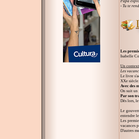
Papa explo
- Tu te ren
Les premie
Isabelle Co
Un contexte
Les vacance
Le livre s'
XXe siècle
Avec des m
On suit un 
Par son tra
Dès lors, l
Le gouvern
entendre le
Les premier
vacances po
D'autres me