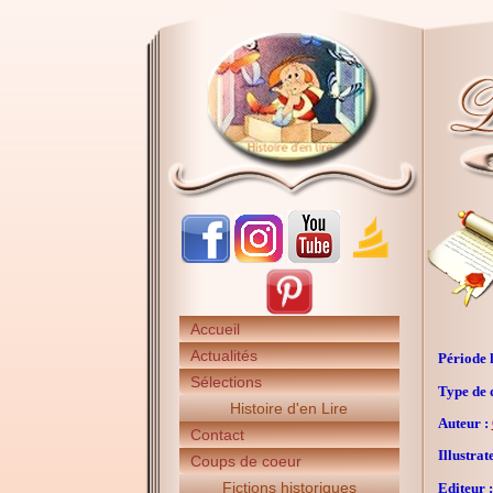
Accueil
Actualités
Période h
Sélections
Type de 
Histoire d'en Lire
Auteur :
Contact
Illustrat
Coups de coeur
Fictions historiques
Editeur :