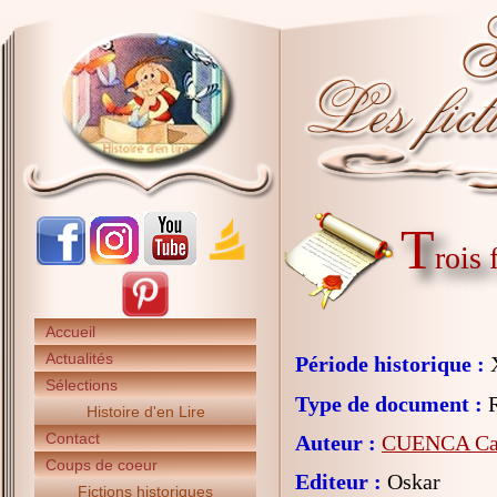
T
rois
Accueil
Actualités
Période historique :
X
Sélections
Type de document :
R
Histoire d'en Lire
Contact
Auteur :
CUENCA Cat
Coups de coeur
Editeur :
Oskar
Fictions historiques