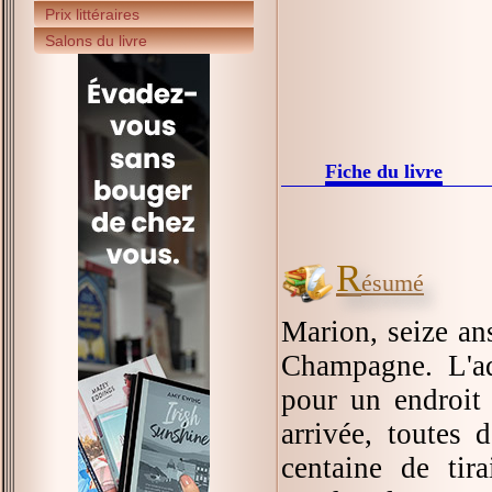
Prix littéraires
Salons du livre
Fiche du livre
R
ésumé
Marion, seize an
Champagne. L'ado
pour un endroit 
arrivée, toutes 
centaine de tir