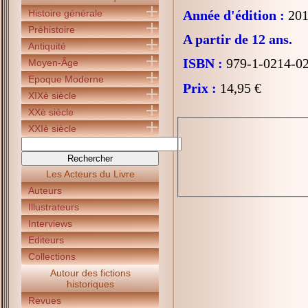
Histoire générale
Année d'édition :
201
Préhistoire
A partir de 12 ans.
Antiquité
ISBN :
979-1-0214-0
Moyen-Âge
Epoque Moderne
Prix :
14,95 €
XIXè siècle
XXè siècle
XXIè siècle
Les Acteurs du Livre
Auteurs
Illustrateurs
Interviews
Editeurs
Collections
Autour des fictions
historiques
Revues