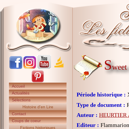
S
weet 
Accueil
Actualités
Période historique :
X
Sélections
Type de document :
R
Histoire d'en Lire
Contact
Auteur :
HEURTIER A
Coups de coeur
Editeur :
Flammarion 
Fictions historiques