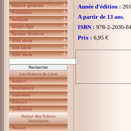
Histoire générale
Année d'édition :
201
Préhistoire
A partir de 13 ans.
Antiquité
ISBN :
978-2-2030-8
Moyen-Âge
Epoque Moderne
Prix :
6,95 €
XIXè siècle
XXè siècle
XXIè siècle
Les Acteurs du Livre
Auteurs
Illustrateurs
Interviews
Editeurs
Collections
Autour des fictions
historiques
Revues