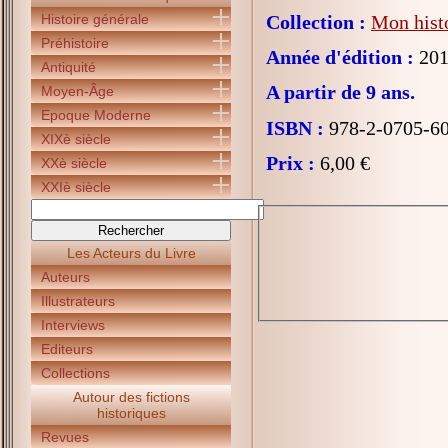
Histoire générale
Collection :
Mon histo
Préhistoire
Année d'édition :
201
Antiquité
A partir de 9 ans.
Moyen-Âge
Epoque Moderne
ISBN :
978-2-0705-6
XIXè siècle
Prix :
6,00 €
XXè siècle
XXIè siècle
Les Acteurs du Livre
Auteurs
Illustrateurs
Interviews
Editeurs
Collections
Autour des fictions
historiques
Revues