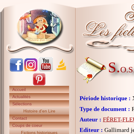
S.
O.S.
Accueil
Actualités
Période historique :
X
Sélections
Type de document :
R
Histoire d'en Lire
Contact
Auteur :
FÉRET-FLEU
Coups de coeur
Editeur :
Gallimard j
Fictions historiques