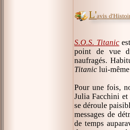
L'
avis d'Histoir
S.O.S. Titanic
est
point de vue
naufragés. Habit
Titanic
lui-même 
Pour une fois, 
Julia Facchini et 
se déroule paisib
messages de dét
de temps auparav