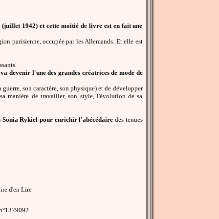
juillet 1942) et cette moitié de livre est en fait une
gion parisienne, occupée par les Allemands. Et elle est
ssants.
i va devenir l'une des grandes créatrices de mode de
la guerre, son caractère, son physique) et de développer
 manière de travailler, son style, l'évolution de sa
és Sonia Rykiel pour enrichir l'abécédaire
des tenues
re d'en Lire
 n°1379092