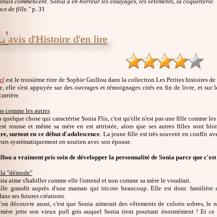
nnuis commencent. Sonia a en horreur les essayages, les vêtements, la coquetterie.
ucs de fille."
p. 31
L'
avis d'Histoire d'en lire
el
est le troisième titre de Sophie Guillou dans la collection Les Petites histoires d
re, elle s'est appuyée sur des ouvrages et témoignages cités en fin de livre, et sur
carrière.
as comme les autres
en quelque chose qui caractérise Sonia Flis, c'est qu'elle n'est pas une fille comme le
 est rousse et même sa mère en est attristée, alors que ses autres filles sont bl
ire, surtout en ce début d'adolescence
. La jeune fille est très souvent en conflit 
lleurs systématiquement en soutien avec son épouse.
llou a vraiment pris soin de développer la personnalité de Sonia parce que c'est 
 la "démode"
nia aime s'habiller comme elle l'entend et non comme sa mère le voudrait.
ille grandit auprès d'une maman qui tricote beaucoup. Elle est donc familière de
ns ses futures créations.
on découvre aussi, c'est que Sonia aimerait des vêtements de coloris sobres, le noir
 mère jette son vieux pull gris auquel Sonia tient pourtant énormément ! Et ce