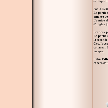
explique to
Sonia Ryki
La partie f
amorce po
L'autrice a
d'origine j
Les deux pa
La partie
la seconde
C'est l'occ
comment So
marque...
Enfin,
l'il
et accessoi