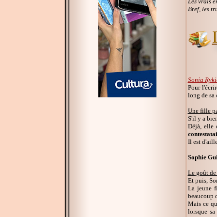
Les vrais e
Bref, les tr
Sonia Ryki
Pour l'écri
long de sa 
Une fille p
S'il y a bi
Déjà, elle
contestata
Il est d'ai
Sophie Gui
Le goût de
Et puis, So
La jeune f
beaucoup da
Mais ce qu'
lorsque sa