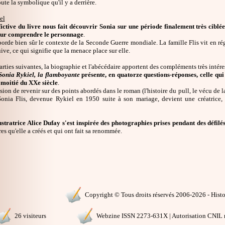
ute la symbolique qu'il y a derrière.
el
ictive du livre nous fait découvrir Sonia sur une période finalement très ciblée (
ur comprendre le personnage
.
borde bien sûr le contexte de la Seconde Guerre mondiale. La famille Flis vit en ré
uive, ce qui signifie que la menace place sur elle.
rties suivantes, la biographie et l'abécédaire apportent des compléments très intére
Sonia Rykiel, la flamboyante
présente, en quatorze questions-réponses, celle qu
 moitié du XXe siècle
.
asion de revenir sur des points abordés dans le roman (l'histoire du pull, le vécu de 
nia Flis, devenue Rykiel en 1950 suite à son mariage, devient une créatrice, sa
lustratrice Alice Dufay s'est inspirée des photographies prises pendant des défil
res qu'elle a créés et qui ont fait sa renommée.
Copyright © Tous droits réservés 2006-2026 - Histoi
26 visiteurs
Webzine ISSN 2273-631X | Autorisation CNIL