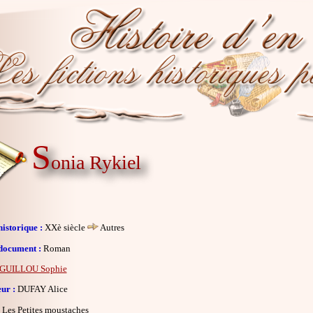
S
onia Rykiel
istorique :
XXè siècle
Autres
document :
Roman
GUILLOU Sophie
eur :
DUFAY Alice
Les Petites moustaches