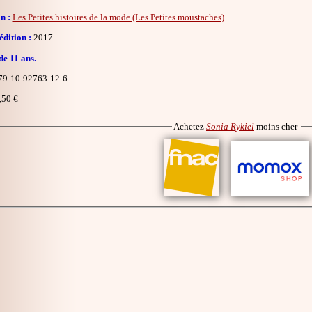
n :
Les Petites histoires de la mode (Les Petites moustaches)
dition :
2017
de 11 ans.
9-10-92763-12-6
,50 €
Achetez
Sonia Rykiel
moins cher