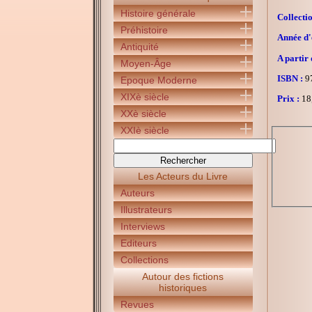
Histoire générale
Collectio
Préhistoire
Année d'é
Antiquité
A partir 
Moyen-Âge
ISBN :
97
Epoque Moderne
XIXè siècle
Prix :
18
XXè siècle
XXIè siècle
Les Acteurs du Livre
Auteurs
Illustrateurs
Interviews
Editeurs
Collections
Autour des fictions
historiques
Revues