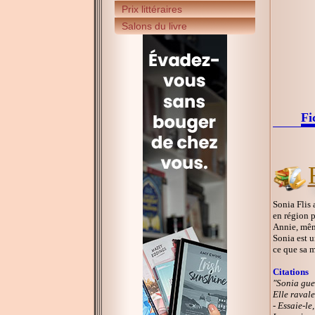
Prix littéraires
Salons du livre
Fi
Sonia Flis 
en région p
Annie, même
Sonia est u
ce que sa m
Citations
"Sonia gue
Elle raval
- Essaie-le,