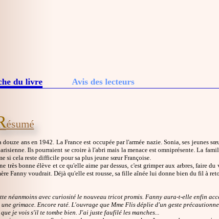
che du livre
Avis des lecteurs
R
ésumé
a douze ans en 1942. La France est occupée par l'armée nazie. Sonia, ses jeunes sœu
arisienne. Ils pourraient se croire à l'abri mais la menace est omniprésente. La famille
 si cela reste difficile pour sa plus jeune sœur Françoise.
ne très bonne élève et ce qu'elle aime par dessus, c'est grimper aux arbres, faire du 
ère Fanny voudrait. Déjà qu'elle est rousse, sa fille aînée lui donne bien du fil à reto
tte néanmoins avec curiosité le nouveau tricot promis. Fanny aura-t-elle enfin acc
e une grimace. Encore raté. L'ouvrage que Mme Flis déplie d'un geste précautionne
 que je vois s'il te tombe bien. J'ai juste faufilé les manches...