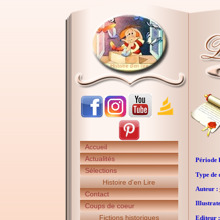
Accueil
Actualités
Période h
Sélections
Type de 
Histoire d'en Lire
Auteur :
Contact
Illustrat
Coups de coeur
Fictions historiques
Editeur :