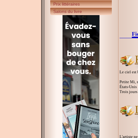
Prix littéraires
Salons du livre
Fi
Le ciel est
Petite Mi, 
États-Unis
Trois jours
L'artiste p