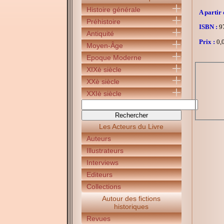
Histoire générale
A partir 
Préhistoire
ISBN :
97
Antiquité
Prix :
0,0
Moyen-Âge
Epoque Moderne
XIXè siècle
XXè siècle
XXIè siècle
Les Acteurs du Livre
Auteurs
Illustrateurs
Interviews
Editeurs
Collections
Autour des fictions
historiques
Revues