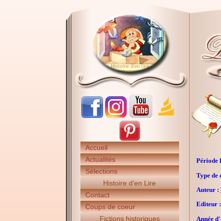
Accueil
Actualités
Période h
Sélections
Type de 
Histoire d'en Lire
Auteur :
Contact
Editeur :
Coups de coeur
Fictions historiques
Année d'é