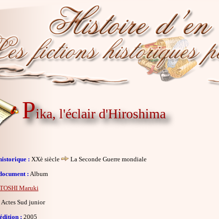
P
ika, l'éclair d'Hiroshima
istorique :
XXè siècle
La Seconde Guerre mondiale
document :
Album
TOSHI Maruki
Actes Sud junior
dition :
2005