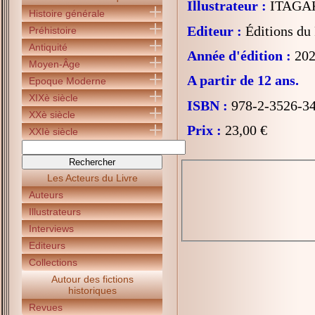
Illustrateur :
ITAGAK
Histoire générale
Editeur :
Éditions du
Préhistoire
Antiquité
Année d'édition :
202
Moyen-Âge
A partir de 12 ans.
Epoque Moderne
XIXè siècle
ISBN :
978-2-3526-3
XXè siècle
Prix :
23,00 €
XXIè siècle
Les Acteurs du Livre
Auteurs
Illustrateurs
Interviews
Editeurs
Collections
Autour des fictions
historiques
Revues