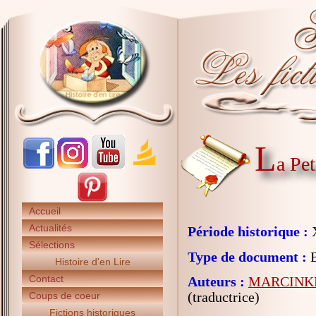
L
a Pet
Accueil
Actualités
Période historique :
X
Sélections
Type de document :
B
Histoire d'en Lire
Contact
Auteurs :
MARCINKE
(traductrice)
Coups de coeur
Fictions historiques