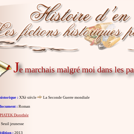
J
e marchais malgré moi dans les pa
istorique :
XXè siècle
La Seconde Guerre mondiale
document :
Roman
PIATEK Dorothée
Seuil jeunesse
dition :
2013