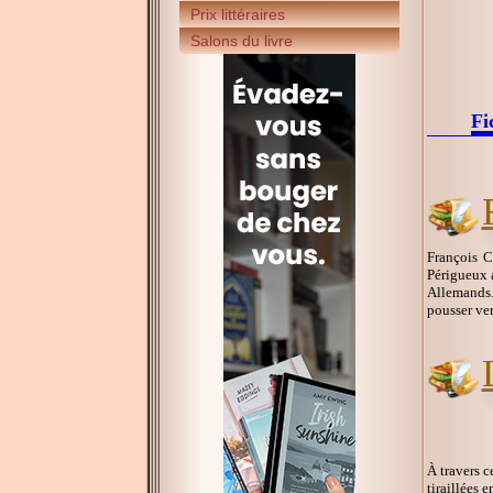
Prix littéraires
Salons du livre
Fi
François C
Périgueux a
Allemands. 
pousser ver
À travers 
tiraillées 