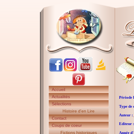
Accueil
Actualités
Période h
Sélections
Type de 
Histoire d'en Lire
Auteur :
Contact
Editeur :
Coups de coeur
Fictions historiques
Année d'é