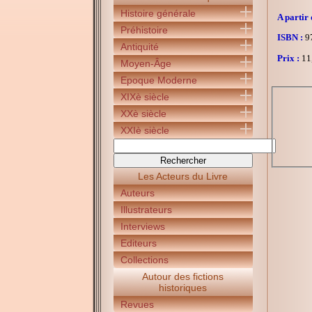
Histoire générale
A partir 
Préhistoire
ISBN :
97
Antiquité
Prix :
11
Moyen-Âge
Epoque Moderne
XIXè siècle
XXè siècle
XXIè siècle
Les Acteurs du Livre
Auteurs
Illustrateurs
Interviews
Editeurs
Collections
Autour des fictions
historiques
Revues