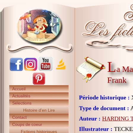
L
a Mai
Frank
Accueil
Actualités
Période historique :
X
Sélections
Type de document :
A
Histoire d'en Lire
Contact
Auteur :
HARDING T
Coups de coeur
Illustrateur :
TECKEN
Fictions historiques