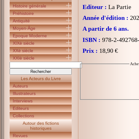
Histoire générale
Editeur :
La Partie
Préhistoire
Année d'édition :
202
Antiquité
A partir de 6 ans.
Moyen-Âge
Epoque Moderne
ISBN :
978-2-492768
XIXè siècle
Prix :
18,90 €
XXè siècle
XXIè siècle
Ache
Les Acteurs du Livre
Auteurs
Illustrateurs
Interviews
Editeurs
Collections
Autour des fictions
historiques
Revues