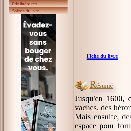
Prix littéraires
Salons du livre
Fiche du livre
R
ésumé
Jusqu'en 1600, c
vaches, des héro
Mais ensuite, d
espace pour form