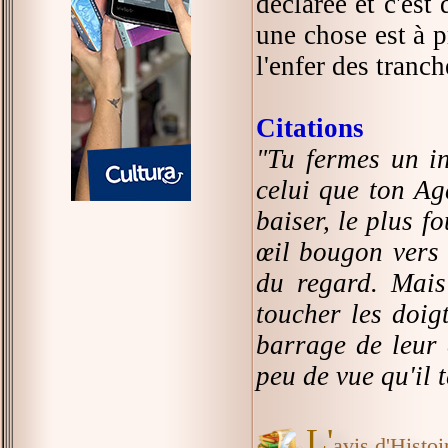
déclarée et c'est
une chose est à p
l'enfer des tranch
Citations
"Tu fermes un in
celui que ton Ag
baiser, le plus fo
œil bougon vers l
du regard. Mais
toucher les doig
barrage de leur 
peu de vue qu'il t
L'
avis d'Histoir