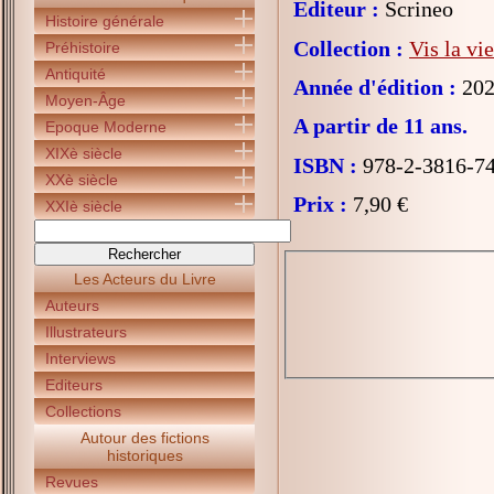
Editeur :
Scrineo
Histoire générale
Collection :
Vis la vi
Préhistoire
Antiquité
Année d'édition :
202
Moyen-Âge
A partir de 11 ans.
Epoque Moderne
XIXè siècle
ISBN :
978-2-3816-7
XXè siècle
Prix :
7,90 €
XXIè siècle
Les Acteurs du Livre
Auteurs
Illustrateurs
Interviews
Editeurs
Collections
Autour des fictions
historiques
Revues