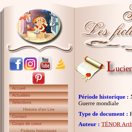
L
ucien
Accueil
Actualités
Période historique :
X
Sélections
Guerre mondiale
Histoire d'en Lire
Type de document :
R
Contact
Auteur :
TÉNOR Arth
Coups de coeur
Fictions historiques