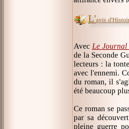
L'
avis d'Histoir
Avec
Le Journal 
de la Seconde Gu
lecteurs : la ton
avec l'ennemi. Co
du roman, il s'ag
été beaucoup plus
Ce roman se passe
par sa découvert
pleine guerre po