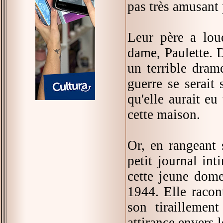
pas très amusant 
Leur père a lou
dame, Paulette. D
un terrible dram
guerre se serait 
qu'elle aurait eu
cette maison.
Or, en rangeant 
petit journal int
cette jeune dom
1944. Elle racont
son tiraillemen
attirance envers