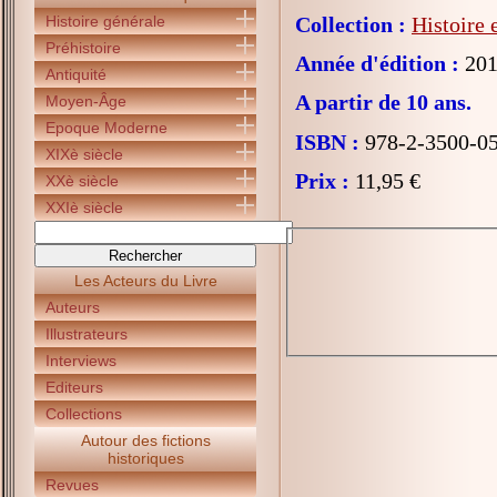
Histoire générale
Collection :
Histoire 
Préhistoire
Année d'édition :
201
Antiquité
A partir de 10 ans.
Moyen-Âge
Epoque Moderne
ISBN :
978-2-3500-0
XIXè siècle
Prix :
11,95 €
XXè siècle
XXIè siècle
Les Acteurs du Livre
Auteurs
Illustrateurs
Interviews
Editeurs
Collections
Autour des fictions
historiques
Revues