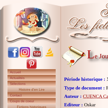
L
e Jou
Accueil
Actualités
Période historique :
X
Sélections
Type de document :
R
Histoire d'en Lire
Contact
Auteur :
CUENCA Cat
Coups de coeur
Editeur :
Oskar
Fictions historiques