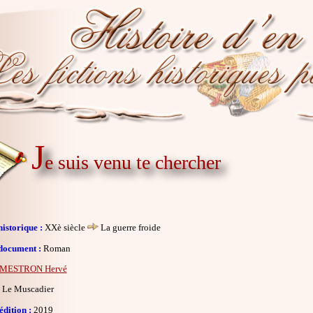
J
e suis venu te chercher
istorique :
XXè siècle
La guerre froide
document :
Roman
MESTRON Hervé
Le Muscadier
dition :
2019