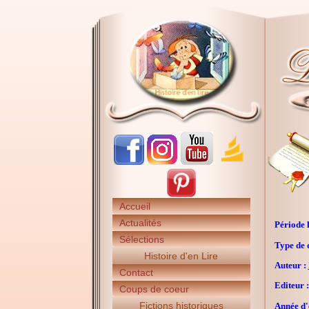
Accueil
Actualités
Période h
Sélections
Type de 
Histoire d'en Lire
Auteur :
Contact
Editeur :
Coups de coeur
Fictions historiques
Année d'é