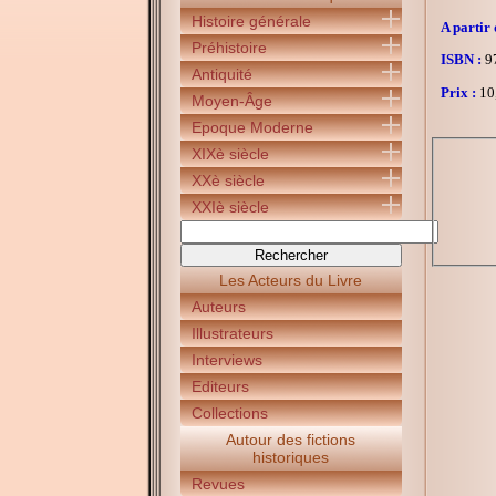
Histoire générale
A partir 
Préhistoire
ISBN :
97
Antiquité
Prix :
10
Moyen-Âge
Epoque Moderne
XIXè siècle
XXè siècle
XXIè siècle
Les Acteurs du Livre
Auteurs
Illustrateurs
Interviews
Editeurs
Collections
Autour des fictions
historiques
Revues