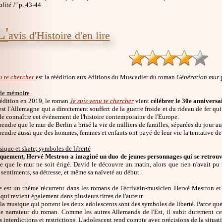
lité !"
p. 43-44
L'
avis d'Histoire d'en lire
u te chercher
est la réédition aux éditions du Muscadier du roman
Génération mur
p
de mémoire
éédition en 2019, le roman
Je suis venu te chercher
vient
célébrer le 30e anniversa
st l'Allemagne qui a directement souffert de la guerre froide et du rideau de fer qu
e connaître cet événement de l'histoire contemporaine de l'Europe.
endre que le mur de Berlin a brisé la vie de milliers de familles, séparées du jour a
endre aussi que des hommes, femmes et enfants ont payé de leur vie la tentative de p
ique et skate, symboles de liberté
iquement, Hervé Mestron a imaginé un duo de jeunes personnages qui se retrouv
 que le mur ne soit érigé. David le découvre un matin, alors que rien n'avait pu
 sentiments, sa détresse, et même sa naïveté au début.
 est un thème récurrent dans les romans de l'écrivain-musicien Hervé Mestron et 
qui revient également dans plusieurs titres de l'auteur.
la musique qui portent les deux adolescents sont des symboles de liberté. Parce que c
le narrateur du roman. Comme les autres Allemands de l'Est, il subit durement cet
interdictions et restrictions. L'adolescent rend compte avec précisions de la situat