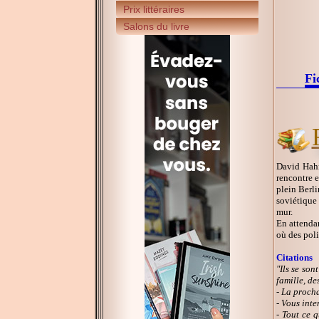
Prix littéraires
Salons du livre
Fi
David Hahn 
rencontre 
plein Berli
soviétique 
mur.
En attendan
où des poli
Citations
"Ils se so
famille, de
- La procha
- Vous inte
- Tout ce q