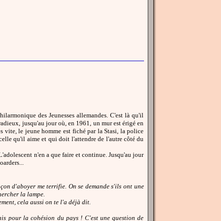
philarmonique des Jeunesses allemandes. C'est là qu'il
dieux, jusqu'au jour où, en 1961, un mur est érigé en
s vite, le jeune homme est fiché par la Stasi, la police
lle qu'il aime et qui doit l'attendre de l'autre côté du
L'adolescent n'en a que faire et continue. Jusqu'au jour
oarders...
çon d'aboyer me terrifie. On se demande s'ils ont une
chercher la lampe.
ment, cela aussi on te l'a déjà dit.
uvais pour la cohésion du pays ! C'est une question de