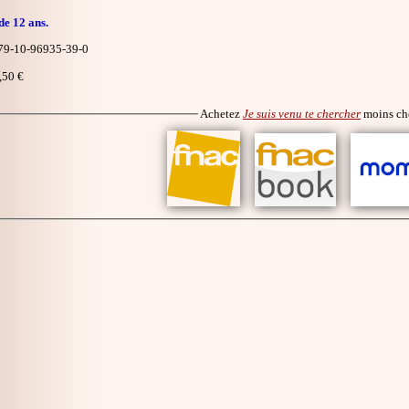
de 12 ans.
9-10-96935-39-0
,50 €
Achetez
Je suis venu te chercher
moins ch