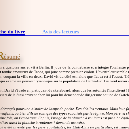
che du livre
Avis des lecteurs
R
ésumé
a quatorze ans et vit à Berlin. Il joue de la contrebasse et a intégré l'orchestre 
et tombe amoureux de Tabea, qui joue comme premier violon. L'avenir leur semble ra
n, coupant la ville en deux. David vit du côté est, alors que Tabea est à l'ouest. Trè
qui exerce un pouvoir tyrannique sur la population de Berlin-Est. Lui veut revoir ce
t, David s'évade en pratiquant du skateboard, alors que les autorités l'interdisent ! 
ciers de la Stasi arrivent chez lui pour lui demander de diriger une équipe de skateb
nt dérangés pour une histoire de lampe de poche. Des débiles mentaux. Mais leur fa
s enfants, ou bien s'ils ne sont que des types robotisés par le régime. Mon père va 
ine fois, on t'embarque. Et puis, l'usage de la planche à roulettes est prohibé égale
rdisez aussi la planche à roulettes ? demande ma mère.
ui a été inventé par les pays capitalistes, les États-Unis en particulier, est ma