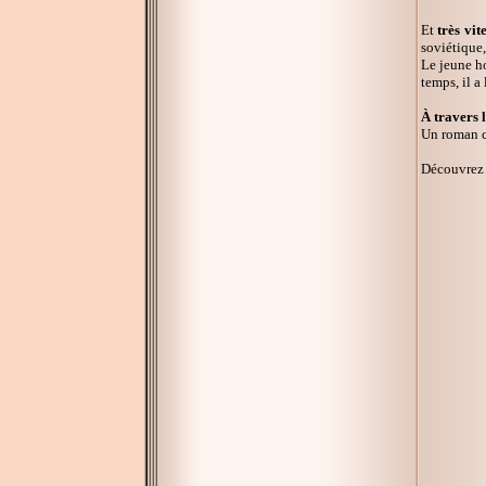
Et
très vit
soviétique,
Le jeune ho
temps, il a
À travers 
Un roman c
Découvrez 