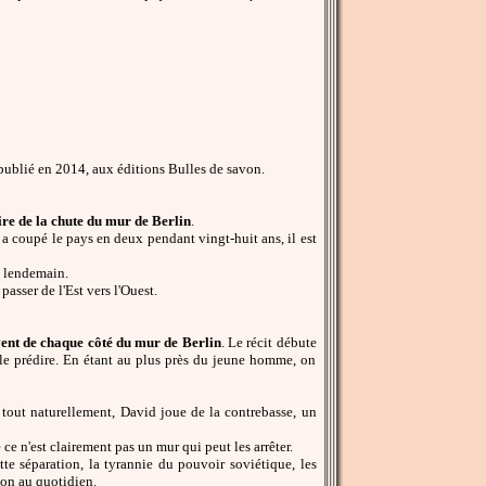
ublié en 2014, aux éditions Bulles de savon.
ire de la chute du mur de Berlin
.
i a coupé le pays en deux pendant vingt-huit ans, il est
u lendemain.
asser de l'Est vers l'Ouest.
ent de chaque côté du mur de Berlin
. Le récit débute
 le prédire. En étant au plus près du jeune homme, on
tout naturellement, David joue de la contrebasse, un
e n'est clairement pas un mur qui peut les arrêter.
te séparation, la tyrannie du pouvoir soviétique, les
ion au quotidien.