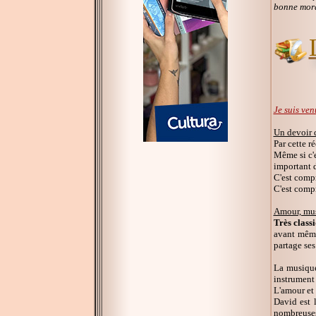
bonne mora
Je suis ven
Un devoir 
Par cette r
Même si c'e
important d
C'est compr
C'est compr
Amour, mus
Très class
avant même
partage ses
La musique
instrument 
L'amour et 
David est 
nombreuses 