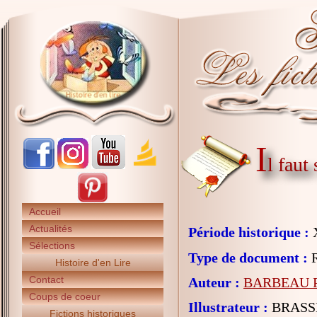
I
l faut
Accueil
Actualités
Période historique :
X
Sélections
Type de document :
R
Histoire d'en Lire
Contact
Auteur :
BARBEAU Ph
Coups de coeur
Illustrateur :
BRASSE
Fictions historiques