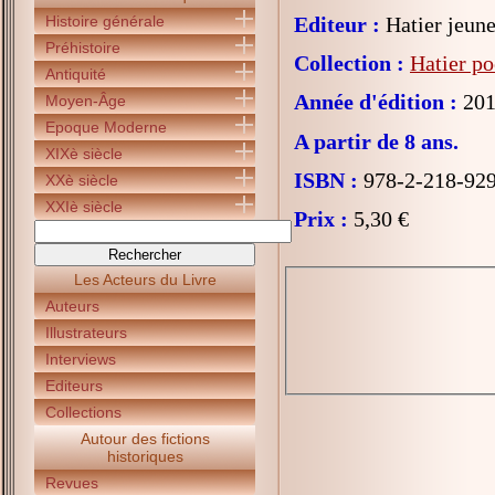
Histoire générale
Editeur :
Hatier jeune
Préhistoire
Collection :
Hatier po
Antiquité
Année d'édition :
201
Moyen-Âge
Epoque Moderne
A partir de 8 ans.
XIXè siècle
ISBN :
978-2-218-92
XXè siècle
XXIè siècle
Prix :
5,30 €
Les Acteurs du Livre
Auteurs
Illustrateurs
Interviews
Editeurs
Collections
Autour des fictions
historiques
Revues