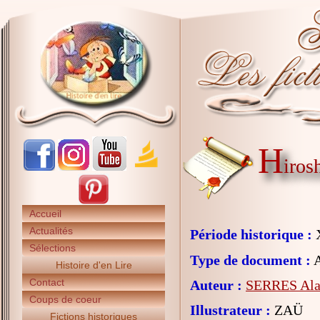
H
iros
Accueil
Actualités
Période historique :
X
Sélections
Type de document :
A
Histoire d'en Lire
Contact
Auteur :
SERRES Ala
Coups de coeur
Illustrateur :
ZAÜ
Fictions historiques