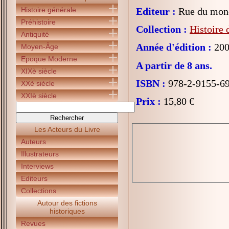
Histoire générale
Editeur :
Rue du mon
Préhistoire
Collection :
Histoire 
Antiquité
Année d'édition :
200
Moyen-Âge
Epoque Moderne
A partir de 8 ans.
XIXè siècle
ISBN :
978-2-9155-6
XXè siècle
XXIè siècle
Prix :
15,80 €
Les Acteurs du Livre
Auteurs
Illustrateurs
Interviews
Editeurs
Collections
Autour des fictions
historiques
Revues