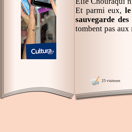
Élie Chouraqui n'
Et parmi eux,
le
sauvegarde des
tombent pas aux 
25 visiteurs