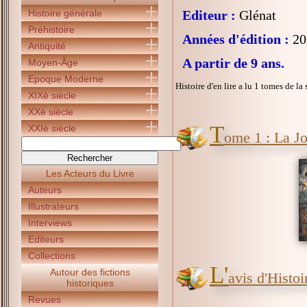
Histoire générale
Editeur :
Glénat
Préhistoire
Années d'édition :
20
Antiquité
A partir de 9 ans.
Moyen-Âge
Epoque Moderne
Histoire d'en lire a lu 1 tomes de la 
XIXè siècle
XXè siècle
T
XXIè siècle
ome 1 : La Jo
Les Acteurs du Livre
Auteurs
Illustrateurs
Interviews
Editeurs
Collections
L'
Autour des fictions
avis d'Histoir
historiques
Revues