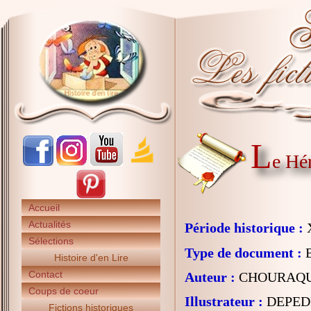
L
e Hé
Accueil
Actualités
Période historique :
X
Sélections
Type de document :
B
Histoire d'en Lire
Contact
Auteur :
CHOURAQUI
Coups de coeur
Illustrateur :
DEPEDR
Fictions historiques