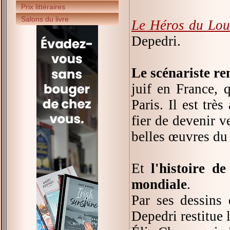
Prix littéraires
Salons du livre
Le Héros du Lou
Depedri.
Le scénariste r
juif en France, 
Paris. Il est très
fier de devenir v
belles œuvres du
Et
l'histoire d
mondiale
.
Par ses dessins 
Depedri restitue 