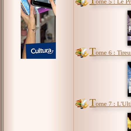
T
ome 5 : Le Pr
T
ome 6 : Tireur
T
ome 7 : L'Ul