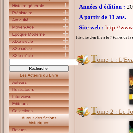
Histoire générale
Années d'édition :
20
Préhistoire
A partir de 13 ans.
Antiquité
Site web :
http://www
Moyen-Âge
Epoque Moderne
Histoire d'en lire a lu 7 tomes de la 
XIXè siècle
XXè siècle
T
XXIè siècle
ome 1 : L'Ev
Les Acteurs du Livre
Auteurs
Illustrateurs
Interviews
Editeurs
T
ome 2 : Le Jo
Collections
Autour des fictions
historiques
Revues