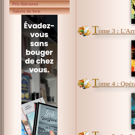
Prix littéraires
Salons du livre
T
ome 3 : L'Ar
T
ome 4 : Opér