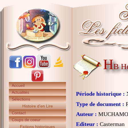
H
B He
Accueil
Actualités
Période historique :
X
Sélections
Type de document :
R
Histoire d'en Lire
Contact
Auteur :
MUCHAMORE 
Coups de coeur
Editeur :
Casterman
Fictions historiques