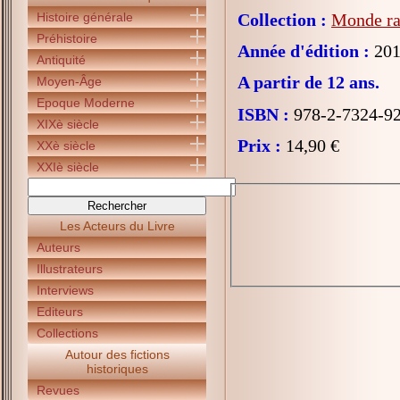
Histoire générale
Collection :
Monde ra
Préhistoire
Année d'édition :
201
Antiquité
A partir de 12 ans.
Moyen-Âge
Epoque Moderne
ISBN :
978-2-7324-9
XIXè siècle
Prix :
14,90 €
XXè siècle
XXIè siècle
Les Acteurs du Livre
Auteurs
Illustrateurs
Interviews
Editeurs
Collections
Autour des fictions
historiques
Revues