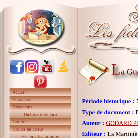
L
a Gue
Accueil
Actualités
Période historique :
X
Sélections
Type de document :
D
Histoire d'en Lire
Contact
Auteur :
GODARD Phi
Coups de coeur
Editeur :
La Martiniè
Fictions historiques