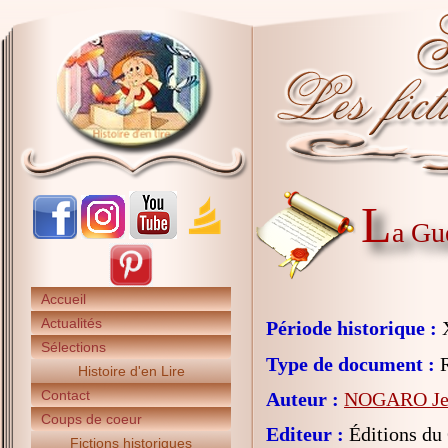
L
a Gu
Accueil
Actualités
Période historique :
X
Sélections
Type de document :
R
Histoire d'en Lire
Contact
Auteur :
NOGARO Je
Coups de coeur
Editeur :
Éditions du
Fictions historiques