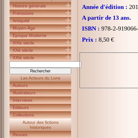
Histoire générale
Année d'édition :
201
Préhistoire
A partir de 13 ans.
Antiquité
ISBN :
978-2-919066
Moyen-Âge
Epoque Moderne
Prix :
8,50 €
XIXè siècle
XXè siècle
XXIè siècle
Les Acteurs du Livre
Auteurs
Illustrateurs
Interviews
Editeurs
Collections
Autour des fictions
historiques
Revues