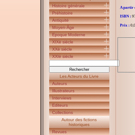
Histoire générale
A partir 
Préhistoire
ISBN :
97
Antiquité
Prix :
0,0
Moyen-Âge
Epoque Moderne
XIXè siècle
XXè siècle
XXIè siècle
Les Acteurs du Livre
Auteurs
Illustrateurs
Interviews
Editeurs
Collections
Autour des fictions
historiques
Revues