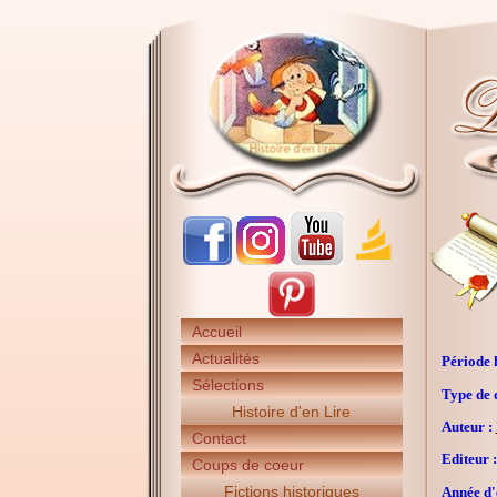
Accueil
Actualités
Période h
Sélections
Type de 
Histoire d'en Lire
Auteur :
Contact
Editeur :
Coups de coeur
Fictions historiques
Année d'é