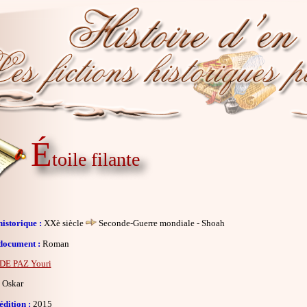
É
toile filante
istorique :
XXè siècle
Seconde-Guerre mondiale - Shoah
document :
Roman
DE PAZ Youri
Oskar
dition :
2015