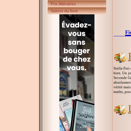
Prix littéraires
Salons du livre
Fi
Stella Frei
bien. Un jo
Seconde Gue
absolument 
vérité mais
maths, pour