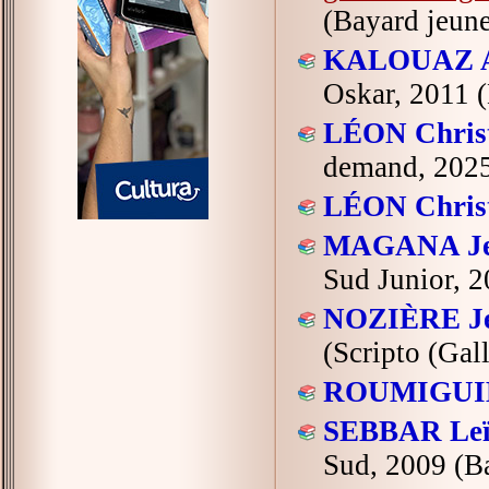
(Bayard jeune
KALOUAZ A
Oskar, 2011 (
LÉON Chris
demand, 2025
LÉON Chris
MAGANA Jes
Sud Junior, 2
NOZIÈRE Je
(Scripto (Gal
ROUMIGUIÈ
SEBBAR Leï
Sud, 2009 (Ba