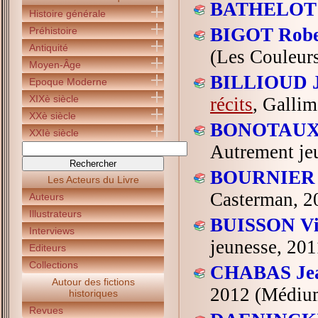
BATHELOT L
Histoire générale
BIGOT Robe
Préhistoire
Antiquité
(Les Couleurs
Moyen-Âge
BILLIOUD J
Epoque Moderne
XIXè siècle
récits
, Gallim
XXè siècle
BONOTAUX G
XXIè siècle
Autrement je
BOURNIER I
Les Acteurs du Livre
Casterman, 2
Auteurs
Illustrateurs
BUISSON Vir
Interviews
jeunesse, 201
Editeurs
Collections
CHABAS Jea
Autour des fictions
2012 (Médium 
historiques
Revues