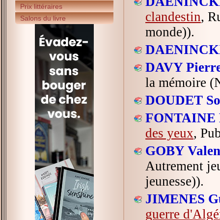
DAENINCKX 
Prix littéraires
clandestin
, R
Salons du livre
monde)).
DAENINCKX 
DAVY Pierre
la mémoire (N
DOUDET Sop
FONTAINE 
des yeux
, Pu
GOBY Valent
Autrement jeu
jeunesse)).
JIMENES G
guerre d'Algé