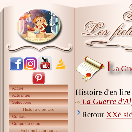
L
a Gu
Accueil
Histoire d'en lir
Actualités
La Guerre d'Al
Sélections
Histoire d'en Lire
Retour
XXè siè
Contact
Coups de coeur
Fictions historiques