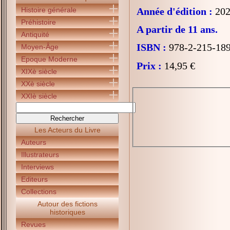
Histoire générale
Année d'édition :
202
Préhistoire
A partir de 11 ans.
Antiquité
ISBN :
978-2-215-18
Moyen-Âge
Epoque Moderne
Prix :
14,95 €
XIXè siècle
XXè siècle
XXIè siècle
Les Acteurs du Livre
Auteurs
Illustrateurs
Interviews
Editeurs
Collections
Autour des fictions
historiques
Revues