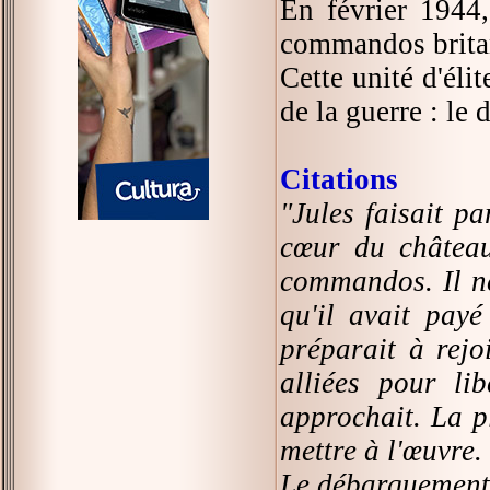
En février 1944,
commandos brita
Cette unité d'éli
de la guerre : le
Citations
"Jules faisait pa
cœur du château
commandos. Il ne 
qu'il avait payé
préparait à rejo
alliées pour li
approchait. La p
mettre à l'œuvre.
Le débarquement