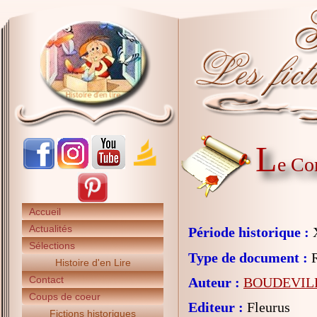
L
e Co
Accueil
Actualités
Période historique :
X
Sélections
Type de document :
R
Histoire d'en Lire
Contact
Auteur :
BOUDEVILL
Coups de coeur
Editeur :
Fleurus
Fictions historiques