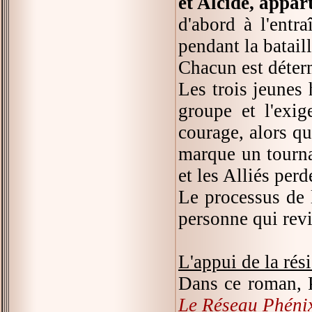
et Alcide, appar
d'abord à l'entr
pendant la batai
Chacun est déterm
Les trois jeunes 
groupe et l'exi
courage, alors q
marque un tourna
et les Alliés pe
Le processus de 
personne qui revie
L'appui de la rés
Dans ce roman, P
Le Réseau Phéni