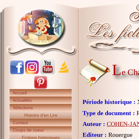
L
e Cha
Accueil
Actualités
Période historique :
X
Sélections
Type de document :
R
Histoire d'en Lire
Contact
Auteur :
COHEN-JAN
Coups de coeur
Editeur :
Rouergue
Fictions historiques