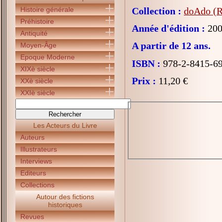
Histoire générale
Collection :
doAdo (R
Préhistoire
Année d'édition :
200
Antiquité
A partir de 12 ans.
Moyen-Âge
Epoque Moderne
ISBN :
978-2-8415-6
XIXè siècle
Prix :
11,20 €
XXè siècle
XXIè siècle
Les Acteurs du Livre
Auteurs
Illustrateurs
Interviews
Editeurs
Collections
Autour des fictions
historiques
Revues