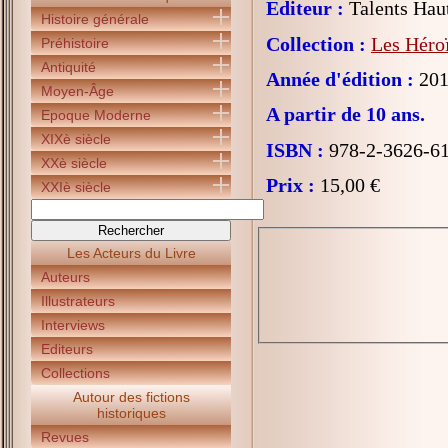
Editeur :
Talents Hau
Histoire générale
Collection :
Les Héroï
Préhistoire
Antiquité
Année d'édition :
201
Moyen-Âge
A partir de 10 ans.
Epoque Moderne
XIXè siècle
ISBN :
978-2-3626-6
XXè siècle
Prix :
15,00 €
XXIè siècle
Les Acteurs du Livre
Auteurs
Illustrateurs
Interviews
Editeurs
Collections
Autour des fictions
historiques
Revues