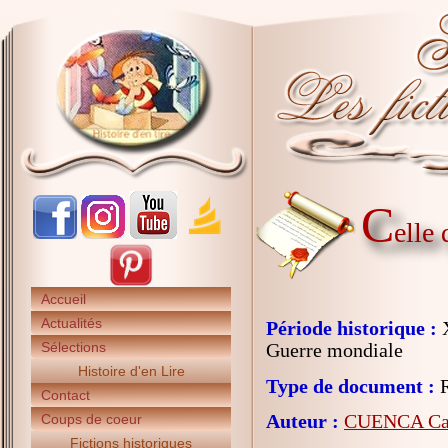
C
elle
Accueil
Actualités
Période historique :
X
Sélections
Guerre mondiale
Histoire d'en Lire
Type de document :
R
Contact
Auteur :
CUENCA Cat
Coups de coeur
Fictions historiques