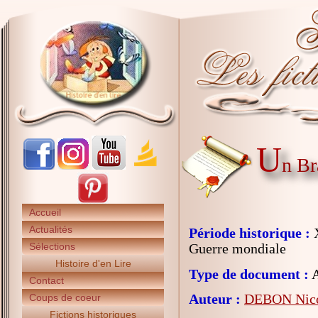
U
n Br
Accueil
Actualités
Période historique :
X
Sélections
Guerre mondiale
Histoire d'en Lire
Type de document :
A
Contact
Auteur :
DEBON Nico
Coups de coeur
Fictions historiques