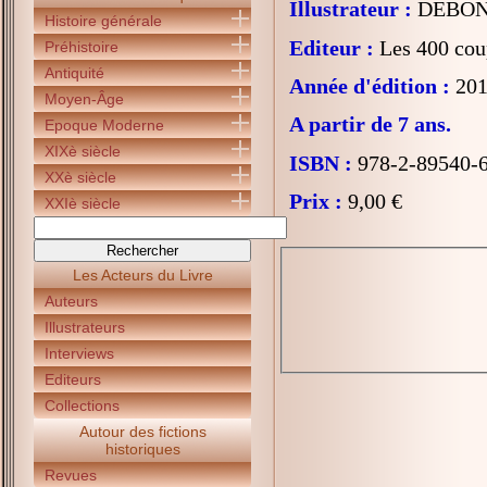
Illustrateur :
DEBON 
Histoire générale
Editeur :
Les 400 cou
Préhistoire
Antiquité
Année d'édition :
201
Moyen-Âge
A partir de 7 ans.
Epoque Moderne
XIXè siècle
ISBN :
978-2-89540-
XXè siècle
Prix :
9,00 €
XXIè siècle
Les Acteurs du Livre
Auteurs
Illustrateurs
Interviews
Editeurs
Collections
Autour des fictions
historiques
Revues