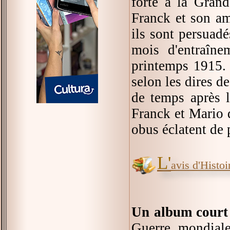
forte à la Grand
Franck et son am
ils sont persuadé
mois d'entraîne
printemps 1915. 
selon les dires de
de temps après le
Franck et Mario 
obus éclatent de 
L'
avis d'Histoir
Un album court
Guerre mondiale