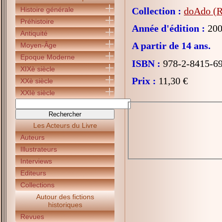
Histoire générale
Collection :
doAdo (R
Préhistoire
Année d'édition :
200
Antiquité
A partir de 14 ans.
Moyen-Âge
Epoque Moderne
ISBN :
978-2-8415-6
XIXè siècle
Prix :
11,30 €
XXè siècle
XXIè siècle
Les Acteurs du Livre
Auteurs
Illustrateurs
Interviews
Editeurs
Collections
Autour des fictions
historiques
Revues