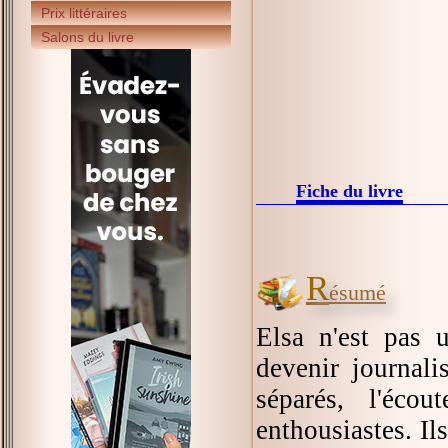
Prix littéraires
Salons du livre
Fiche du livre
R
ésumé
Elsa n'est pas 
devenir journali
séparés, l'écou
enthousiastes. Il