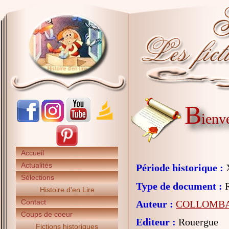
B
ienv
Accueil
Actualités
Période historique :
X
Sélections
Type de document :
R
Histoire d'en Lire
Contact
Auteur :
COLLOMBAT
Coups de coeur
Editeur :
Rouergue
Fictions historiques