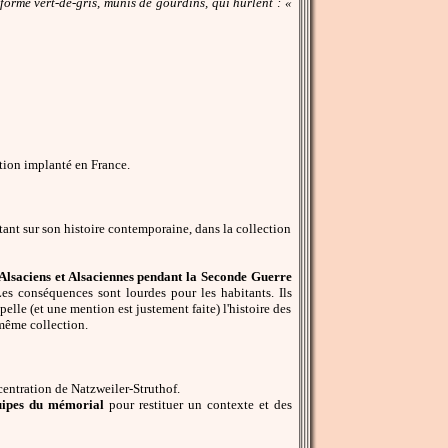
forme vert-de-gris, munis de gourdins, qui hurlent : «
tion implanté en France.
tant sur son histoire contemporaine, dans la collection
es Alsaciens et Alsaciennes pendant la Seconde Guerre
Les conséquences sont lourdes pour les habitants. Ils
lle (et une mention est justement faite) l'histoire des
même collection.
entration de Natzweiler-Struthof.
quipes du mémorial
pour restituer un contexte et des