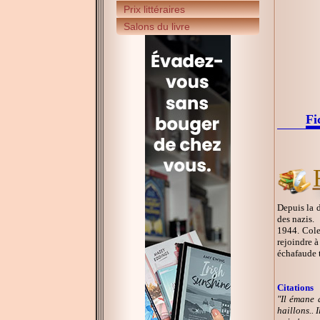
Prix littéraires
Salons du livre
Fi
Depuis la d
des nazis.
1944. Colet
rejoindre à
échafaude t
Citations
"Il émane 
haillons.. 