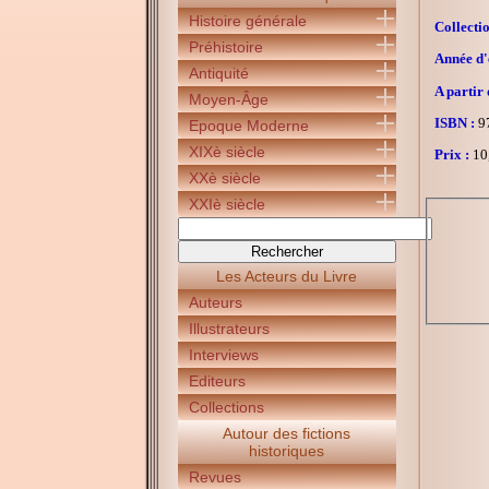
Histoire générale
Collectio
Préhistoire
Année d'é
Antiquité
A partir 
Moyen-Âge
ISBN :
97
Epoque Moderne
XIXè siècle
Prix :
10
XXè siècle
XXIè siècle
Les Acteurs du Livre
Auteurs
Illustrateurs
Interviews
Editeurs
Collections
Autour des fictions
historiques
Revues