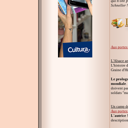
qui n'ont p
Schneller !
Aux portes
L'Alsace a
L'histoire 
Graine d'Hi
Le prologu
mondiale
.
doivent par
soldats "ma
Un camp de
Aux portes
L'autrice 
description