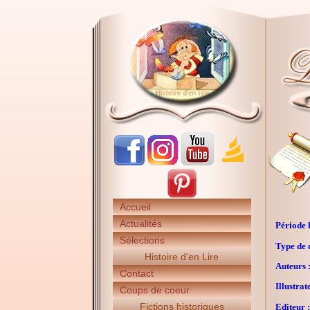
Accueil
Actualités
Période h
Sélections
Type de 
Histoire d'en Lire
Auteurs 
Contact
Illustrat
Coups de coeur
Fictions historiques
Editeur :