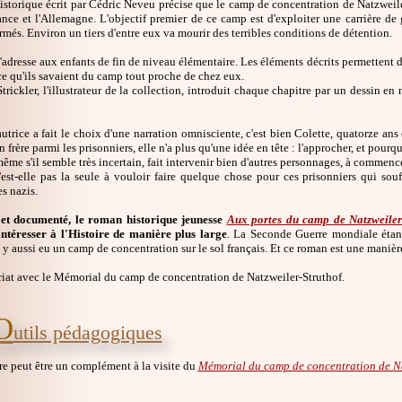
istorique écrit par Cédric Neveu précise que le camp de concentration de Natzweiler
ance et l'Allemagne. L'objectif premier de ce camp est d'exploiter une carrière de 
rmés. Environ un tiers d'entre eux va mourir des terribles conditions de détention.
adresse aux enfants de fin de niveau élémentaire. Les éléments décrits permettent d'
e qu'ils savaient du camp tout proche de chez eux.
rickler, l'illustrateur de la collection, introduit chaque chapitre par un dessin e
utrice a fait le choix d'une narration omnisciente, c'est bien Colette, quatorze an
 frère parmi les prisonniers, elle n'a plus qu'une idée en tête : l'approcher, et pourquo
ême s'il semble très incertain, fait intervenir bien d'autres personnages, à commence
'est-elle pas la seule à vouloir faire quelque chose pour ces prisonniers qui sou
s nazis.
 et documenté, le roman historique jeunesse
Aux portes du camp de Natzweiler
'intéresser à l'Histoire de manière plus large
. La Seconde Guerre mondiale étant
l y aussi eu un camp de concentration sur le sol français. Et ce roman est une manière
riat avec le Mémorial du camp de concentration de Natzweiler-Struthof.
O
utils pédagogiques
re peut être un complément à la visite du
Mémorial du camp de concentration de Na