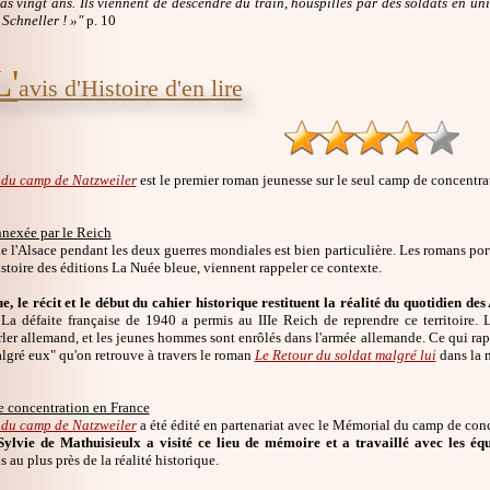
as vingt ans. Ils viennent de descendre du train, houspillés par des soldats en uni
 Schneller ! »"
p. 10
L'
avis d'Histoire d'en lire
 du camp de Natzweiler
est le premier roman jeunesse sur le seul camp de concentra
nnexée par le Reich
de l'Alsace pendant les deux guerres mondiales est bien particulière. Les romans por
stoire des éditions La Nuée bleue, viennent rappeler ce contexte.
e, le récit et le début du cahier historique restituent la réalité du quotidien d
 La défaite française de 1940 a permis au IIIe Reich de reprendre ce territoire. 
ler allemand, et les jeunes hommes sont enrôlés dans l'armée allemande. Ce qui rappe
lgré eux" qu'on retrouve à travers le roman
Le Retour du soldat malgré lui
dans la 
 concentration en France
 du camp de Natzweiler
a été édité en partenariat avec le Mémorial du camp de conc
Sylvie de Mathuisieulx a visité ce lieu de mémoire et a travaillé avec les é
s au plus près de la réalité historique.