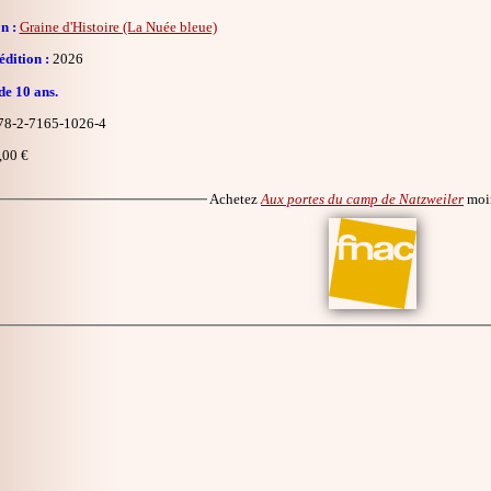
n :
Graine d'Histoire (La Nuée bleue)
dition :
2026
de 10 ans.
8-2-7165-1026-4
,00 €
Achetez
Aux portes du camp de Natzweiler
moi