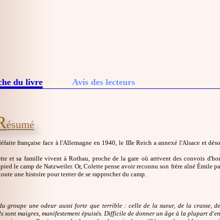
che du livre
Avis des lecteurs
R
ésumé
éfaite française face à l'Allemagne en 1940, le IIIe Reich a annexé l'Alsace et dés
te et sa famille vivent à Rothau, proche de la gare où arrivent des convois d'hom
 pied le camp de Natzweiler. Or, Colette pense avoir reconnu son frère aîné Émile par
oute une histoire pour tenter de se rapprocher du camp.
du groupe une odeur aussi forte que terrible : celle de la sueur, de la crasse, 
Ils sont maigres, manifestement épuisés. Difficile de donner un âge à la plupart d'e