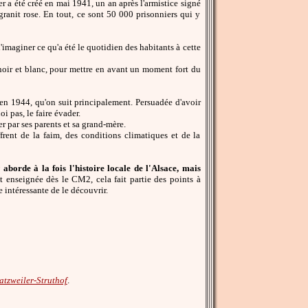
 a été créé en mai 1941, un an après l'armistice signé
granit rose. En tout, ce sont 50 000 prisonniers qui y
imaginer ce qu'a été le quotidien des habitants à cette
n noir et blanc, pour mettre en avant un moment fort du
s en 1944, qu'on suit principalement. Persuadée d'avoir
i pas, le faire évader.
r par ses parents et sa grand-mère.
ffrent de la faim, des conditions climatiques et de la
aborde à la fois l'histoire locale de l'Alsace, mais
 enseignée dès le CM2, cela fait partie des points à
 intéressante de le découvrir.
tzweiler-Struthof
.