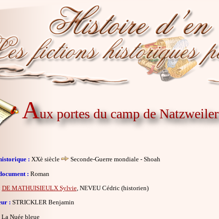
A
ux portes du camp de Natzweiler
istorique :
XXè siècle
Seconde-Guerre mondiale - Shoah
document :
Roman
:
DE MATHUISIEULX Sylvie
, NEVEU Cédric (historien)
eur :
STRICKLER Benjamin
La Nuée bleue