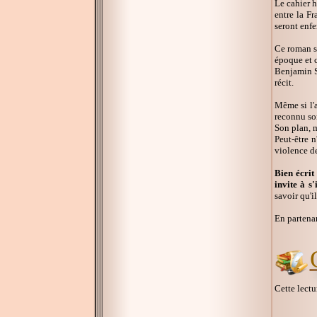
Le cahier h
entre la Fr
seront enfe
Ce roman s'
époque et c
Benjamin St
récit.
Même si l'a
reconnu son
Son plan, m
Peut-être n
violence de
Bien écrit
invite à s
savoir qu'i
En partena
Cette lectu