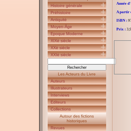
Année d'é
Histoire générale
A partir 
Préhistoire
Antiquité
ISBN :
97
Moyen-Âge
Prix :
3,9
Epoque Moderne
XIXè siècle
XXè siècle
XXIè siècle
Les Acteurs du Livre
Auteurs
Illustrateurs
Interviews
Editeurs
Collections
Autour des fictions
historiques
Revues