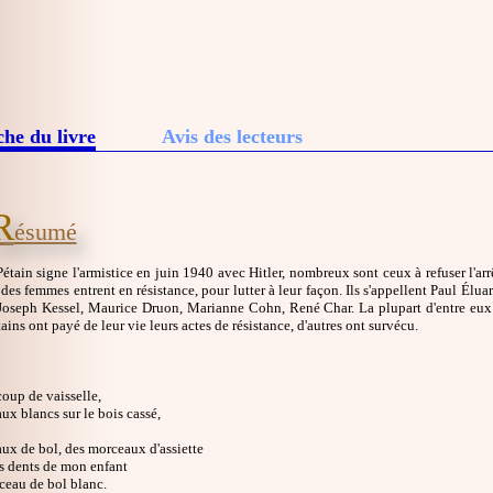
che du livre
Avis des lecteurs
R
ésumé
étain signe l'armistice en juin 1940 avec Hitler, nombreux sont ceux à refuser l'ar
es femmes entrent en résistance, pour lutter à leur façon. Ils s'appellent Paul Él
 Joseph Kessel, Maurice Druon, Marianne Cohn, René Char. La plupart d'entre eux o
tains ont payé de leur vie leurs actes de résistance, d'autres ont survécu.
coup de vaisselle,
x blancs sur le bois cassé,
ux de bol, des morceaux d'assiette
s dents de mon enfant
ceau de bol blanc.