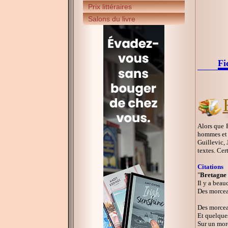
Prix littéraires
Salons du livre
Fi
Alors que P
hommes et d
Guillevic,
textes. Cer
Citations
"
Bretagne
Il y a beau
Des morceau
Des morcea
Et quelque
Sur un mor