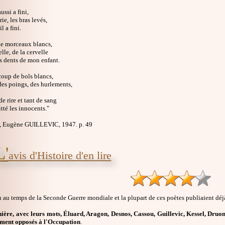
ssi a fini,
rie, les bras levés,
il a fini.
 de morceaux blancs,
lle, de la cervelle
s dents de mon enfant.
coup de bols blancs,
des poings, des hurlements,
 rire et tant de sang
tté les innocents."
, Eugène GUILLEVIC, 1947. p. 49
L'
avis d'Histoire d'en lire
u au temps de la Seconde Guerre mondiale et la plupart de ces poètes publiaient déjà
ière, avec leurs mots, Éluard, Aragon, Desnos, Cassou, Guillevic, Kessel, Druon
ement opposés à l'Occupation
.