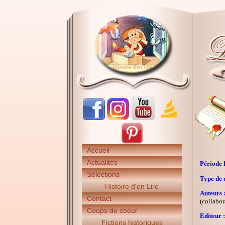
Accueil
Actualités
Période h
Sélections
Type de 
Histoire d'en Lire
Auteurs 
Contact
(collabor
Coups de coeur
Editeur :
Fictions historiques