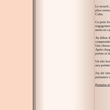
Le recueil
plus connus
Cohn.
Ce petit li
engagement 
morts en c
Au début du
comprendre
Une chronol
Après chaqu
poésie et l
Un très bon
aux poèmes 
J'ai été t
puissance d
Première éd