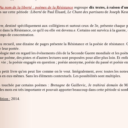
Au nom de la liberté : poèmes de la Résistance
regroupe
dix textes, à raison d'
 sur cette période :
Liberté
de Paul Éluard,
Le Chant des partisans
de Joseph Kess
vre, destiné spécifiquement aux collégiens et surtout ceux de 3e, présente chaque p
dans la Résistance, ce qu'il ou elle est devenu.e. Certains ont survécu à la guerre, d
amps de concentration.
 recueil, une dizaine de pages présente la Résistance et la poésie de résistance. C
 leur portée.
ogie met en regard les événements clés de la Seconde Guerre mondiale et les poètes 
e poème, des pistes et d'autres lectures sont proposées pour aller plus loin. Et enf
a vie ; la poésie engagée en question ; poésie anonyme, poésie du passé et poésie eng
 petit livre qu'on peut lire comme on le veut. Intégralement, avec toutes les notes
en eux-mêmes. Sans les éléments contextuels. Les possibilités sont multiples.
rès touchée par certains poèmes :
Bretagne
de Guillevic,
Je trahirai demain
de Ma
es mots est très importante et pouvait apporter beaucoup dans cette période si som
ition :
2014.