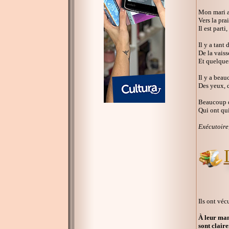
Mon mari au
Vers la prai
Il est parti, 
Il y a tant
De la vaisse
Et quelque
Il y a beau
Des yeux, 
Beaucoup de
Qui ont qui
Exécutoire
Ils ont véc
À leur man
sont clair