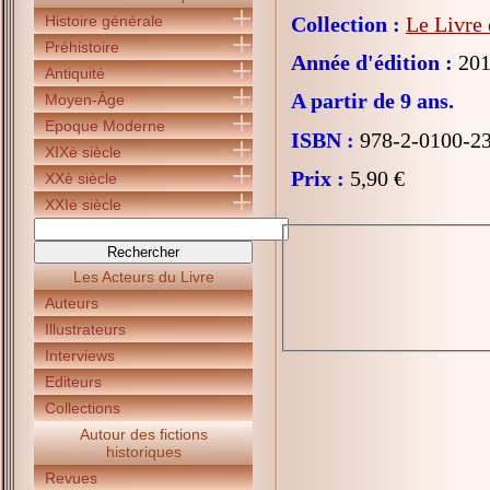
Histoire générale
Collection :
Le Livre 
Préhistoire
Année d'édition :
201
Antiquité
A partir de 9 ans.
Moyen-Âge
Epoque Moderne
ISBN :
978-2-0100-2
XIXè siècle
Prix :
5,90 €
XXè siècle
XXIè siècle
Les Acteurs du Livre
Auteurs
Illustrateurs
Interviews
Editeurs
Collections
Autour des fictions
historiques
Revues