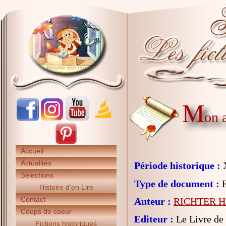
M
on 
Accueil
Actualités
Période historique :
X
Sélections
Type de document :
R
Histoire d'en Lire
Contact
Auteur :
RICHTER Ha
Coups de coeur
Editeur :
Le Livre de
Fictions historiques