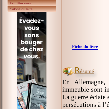
Prix littéraires
Salons du livre
Fiche du livre
R
ésumé
En Allemagne, 
immeuble sont ins
La guerre éclate e
persécutions à l’