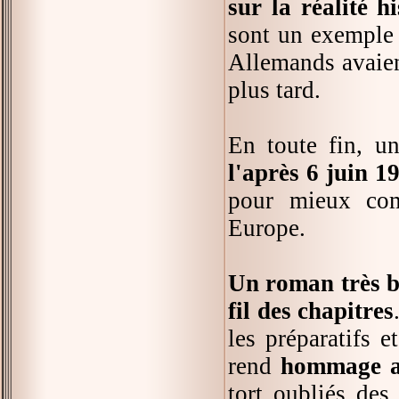
sur la réalité h
sont un exemple t
Allemands avaient
plus tard.
En toute fin, u
l'après 6 juin 1
pour mieux comp
Europe.
Un roman très bi
fil des chapitres
les préparatifs 
rend
hommage au
tort oubliés des