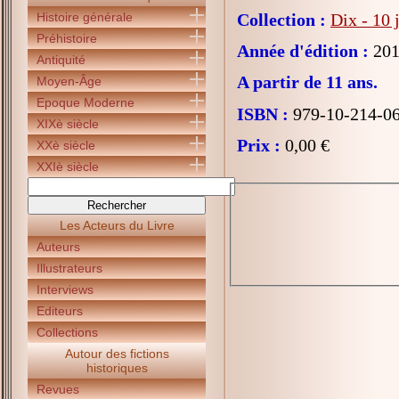
Histoire générale
Collection :
Dix - 10 
Préhistoire
Année d'édition :
201
Antiquité
A partir de 11 ans.
Moyen-Âge
Epoque Moderne
ISBN :
979-10-214-0
XIXè siècle
Prix :
0,00 €
XXè siècle
XXIè siècle
Les Acteurs du Livre
Auteurs
Illustrateurs
Interviews
Editeurs
Collections
Autour des fictions
historiques
Revues