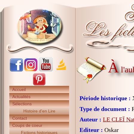
À
l'au
Accueil
Actualités
Période historique :
X
Sélections
Type de document :
R
Histoire d'en Lire
Contact
Auteur :
LE CLEÏ Nat
Coups de coeur
Editeur :
Oskar
Fictions historiques