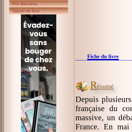
Prix littéraires
Salons du livre
Fiche du livre
R
ésumé
Depuis plusieurs 
française du co
massive, un déba
France. En mai 