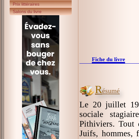
Prix littéraires
Salons du livre
Fiche du livre
R
ésumé
Le 20 juillet 1
sociale stagia
Pithiviers. Tout
Juifs, hommes, f