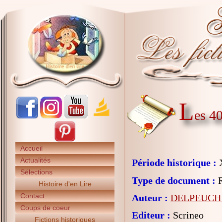
L
es 4
Accueil
Actualités
Période historique :
X
Sélections
Type de document :
R
Histoire d'en Lire
Contact
Auteur :
DELPEUCH 
Coups de coeur
Editeur :
Scrineo
Fictions historiques