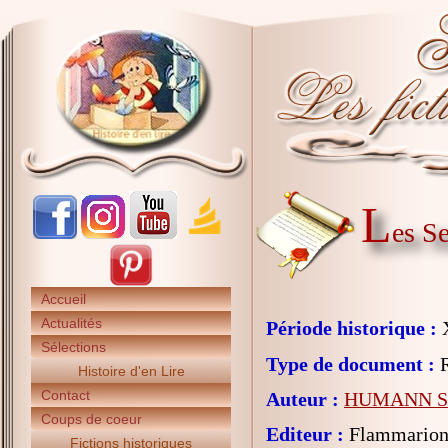
L
es S
Accueil
Actualités
Période historique :
X
Sélections
Type de document :
R
Histoire d'en Lire
Contact
Auteur :
HUMANN So
Coups de coeur
Editeur :
Flammarion 
Fictions historiques