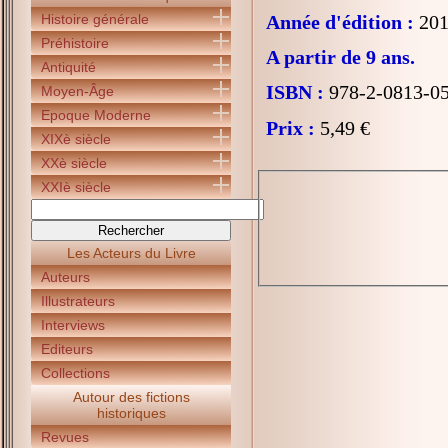
Histoire générale
Année d'édition :
201
Préhistoire
A partir de 9 ans.
Antiquité
ISBN :
978-2-0813-0
Moyen-Âge
Epoque Moderne
Prix :
5,49 €
XIXè siècle
XXè siècle
XXIè siècle
Les Acteurs du Livre
Auteurs
Illustrateurs
Interviews
Editeurs
Collections
Autour des fictions
historiques
Revues