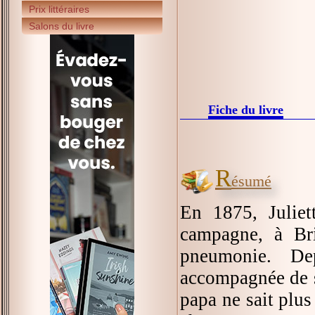
Prix littéraires
Salons du livre
Fiche du livre
R
ésumé
En 1875, Juliet
campagne, à Br
pneumonie. Dep
accompagnée de sa
papa ne sait plus 