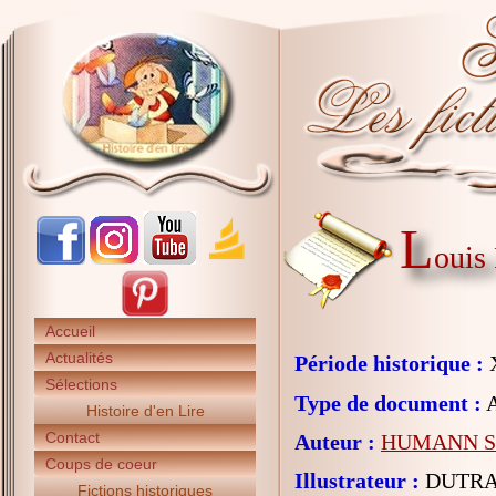
L
ouis
Accueil
Actualités
Période historique :
X
Sélections
Type de document :
A
Histoire d'en Lire
Contact
Auteur :
HUMANN So
Coups de coeur
Illustrateur :
DUTRAI
Fictions historiques