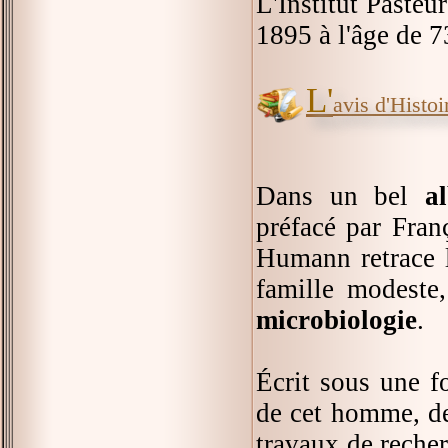
L'Institut Pasteu
1895 à l'âge de 7
L'
avis d'Histoir
Dans un bel
a
préfacé par Franç
Humann retrace
famille modest
microbiologie
.
Écrit sous une f
de cet homme, de
travaux de reche