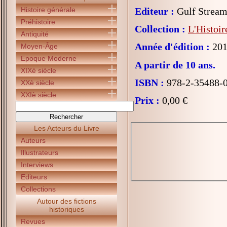
Histoire générale
Editeur :
Gulf Strea
Préhistoire
Collection :
L'Histoir
Antiquité
Année d'édition :
201
Moyen-Âge
Epoque Moderne
A partir de 10 ans.
XIXè siècle
ISBN :
978-2-35488-
XXè siècle
XXIè siècle
Prix :
0,00 €
Les Acteurs du Livre
Auteurs
Illustrateurs
Interviews
Editeurs
Collections
Autour des fictions
historiques
Revues