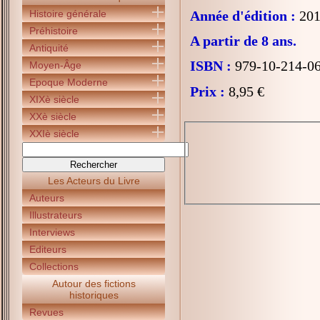
Histoire générale
Année d'édition :
201
Préhistoire
A partir de 8 ans.
Antiquité
ISBN :
979-10-214-0
Moyen-Âge
Epoque Moderne
Prix :
8,95 €
XIXè siècle
XXè siècle
XXIè siècle
Les Acteurs du Livre
Auteurs
Illustrateurs
Interviews
Editeurs
Collections
Autour des fictions
historiques
Revues