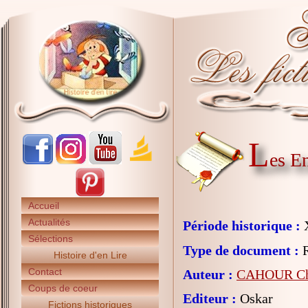
L
es En
Accueil
Actualités
Période historique :
X
Sélections
Type de document :
R
Histoire d'en Lire
Contact
Auteur :
CAHOUR Ch
Coups de coeur
Editeur :
Oskar
Fictions historiques