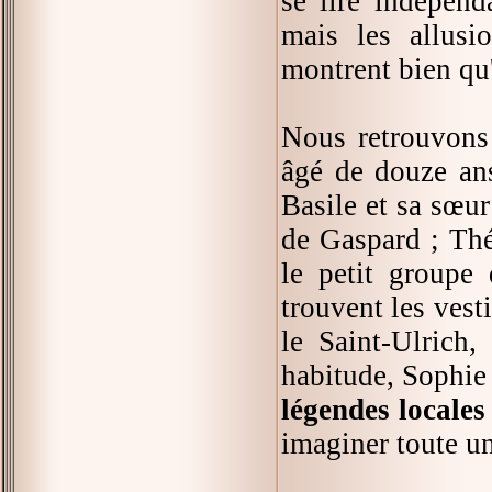
se lire indépen
mais les allusi
montrent bien qu'i
Nous retrouvons
âgé de douze ans
Basile et sa sœu
de Gaspard ; Théo
le petit groupe 
trouvent les vest
le Saint-Ulrich
habitude, Sophi
légendes locales
imaginer toute un