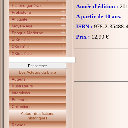
Histoire générale
Année d'édition :
201
Préhistoire
A partir de 10 ans.
Antiquité
ISBN :
978-2-35488-
Moyen-Âge
Epoque Moderne
Prix :
12,90 €
XIXè siècle
XXè siècle
XXIè siècle
Les Acteurs du Livre
Auteurs
Illustrateurs
Interviews
Editeurs
Collections
Autour des fictions
historiques
Revues