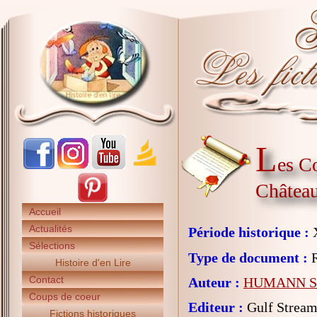
L
es C
Châtea
Accueil
Actualités
Période historique :
X
Sélections
Type de document :
R
Histoire d'en Lire
Contact
Auteur :
HUMANN So
Coups de coeur
Editeur :
Gulf Strea
Fictions historiques