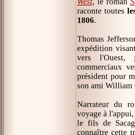
West
, le roman
S
raconte toutes
le
1806
.
Thomas Jefferson
expédition visan
vers l'Ouest, 
commerciaux ver
président pour me
son ami William C
Narrateur du ro
voyage à l'appui,
le fils de Saca
connaître cette t