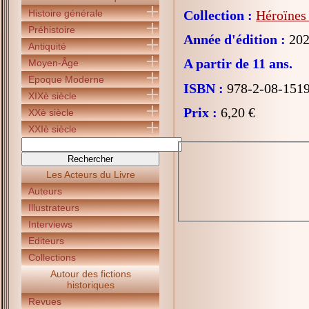
Histoire générale
Collection :
Héroïnes 
Préhistoire
Année d'édition :
202
Antiquité
A partir de 11 ans.
Moyen-Âge
Epoque Moderne
ISBN :
978-2-08-151
XIXè siècle
Prix :
6,20 €
XXè siècle
XXIè siècle
Les Acteurs du Livre
Auteurs
Illustrateurs
Interviews
Editeurs
Collections
Autour des fictions
historiques
Revues