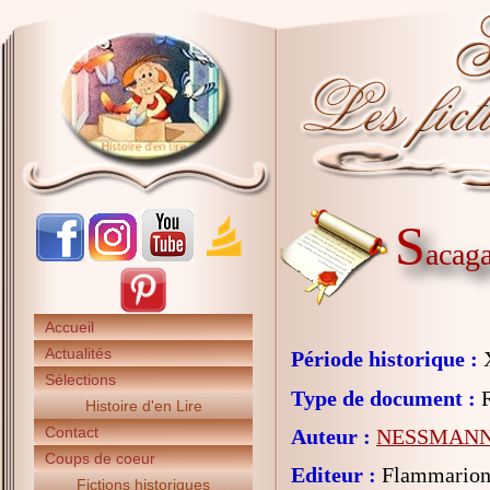
S
acag
Accueil
Actualités
Période historique :
X
Sélections
Type de document :
R
Histoire d'en Lire
Contact
Auteur :
NESSMANN 
Coups de coeur
Editeur :
Flammarion 
Fictions historiques