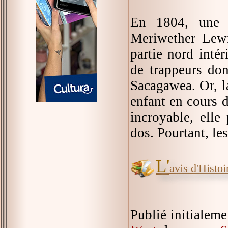
En 1804, une é
Meriwether Lewi
partie nord inté
de trappeurs don
Sacagawea. Or, l
enfant en cours d
incroyable, elle
dos. Pourtant, le
L'
avis d'Histoir
Publié initialem