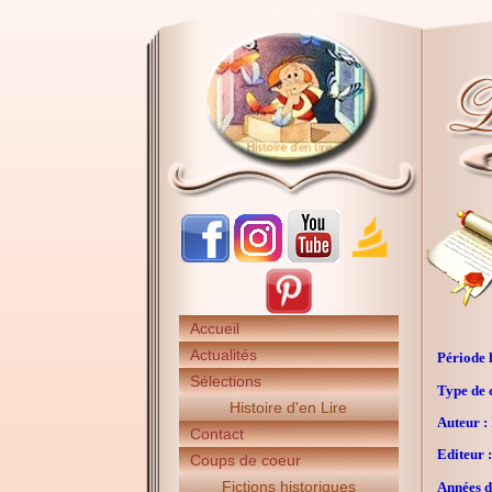
Accueil
Actualités
Période h
Sélections
Type de 
Histoire d'en Lire
Auteur :
Contact
Editeur :
Coups de coeur
Fictions historiques
Années d'