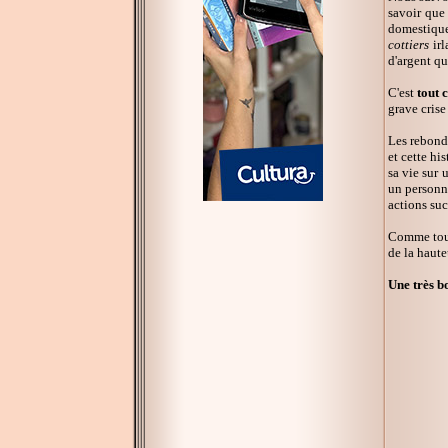
savoir que
domestiques
cottiers
irl
d'argent qu
C'est
tout c
grave crise
Les rebondi
et cette hi
sa vie sur 
un personn
actions suc
Comme toujo
de la haute
Une très bo