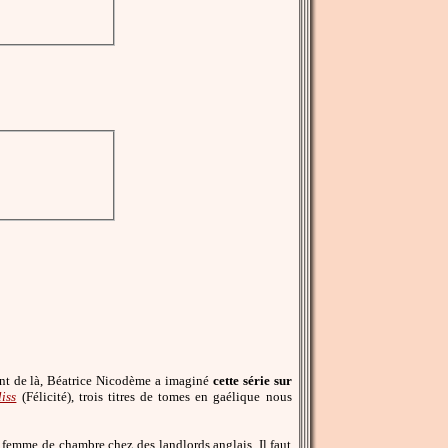
ant de là, Béatrice Nicodème a imaginé
cette série sur
liss
(Félicité), trois titres de tomes en gaélique nous
e femme de chambre chez des landlords anglais. Il faut