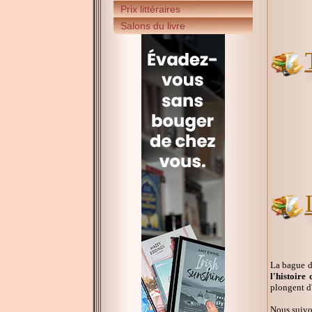
Prix littéraires
Salons du livre
La bague d
l'histoire
plongent d
Nous suivon