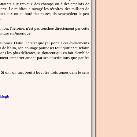
contraints aux travaux des champs ou à des emplois de
rre. Le mildiou a ravagé les récoltes, des milliers de
hez eux ou au bord des routes, ils rassemblent le peu
.
non, l'héroïne, n'est pas touchée directement par cette
venture en Amérique.
 tomes. Outre l'intérêt que j'ai porté à ces événements
s de Keira, son courage pour oser tout quitter et refaire
tions les plus délicates, sa douceur qui en fait d'emblée
lement emporter autant par ses descriptions que par les
Si on l'on met bout à bout les trois tomes dans le sens
addagh