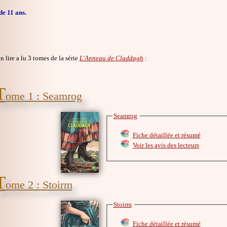
de 11 ans.
en lire a lu 3 tomes de la série
L'Anneau de Claddagh
:
T
ome 1 : Seamrog
Seamrog
Fiche détaillée et résumé
Voir les avis des lecteurs
T
ome 2 : Stoirm
Stoirm
Fiche détaillée et résumé