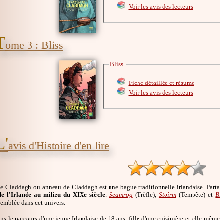
Voir les avis des lecteurs
T
ome 3 : Bliss
Bliss
Fiche détaillée et résumé
Voir les avis des lecteurs
L'
avis d'Histoire d'en lire
e Claddagh ou anneau de Claddagh est une bague traditionnelle irlandaise. Part
 de l'Irlande au milieu du XIXe siècle
.
Seamrog
(Trèfle),
Stoirm
(Tempête) et
B
'emblée dans cet univers.
s le parcours d'une jeune Irlandaise de 18 ans, fille d'une cuisinière et elle-mêm