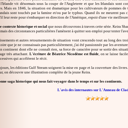
 l'Irlande vit désormais sous la coupe de l'Angleterre et que les Irlandais sont 
. Mais en 1846, la situation est dramatique pour les cultivateurs de pommes de te
andais sont touchés par la famine et/ou par le typhus. Quand ils ne meurent pas c
'il leur reste pour s'embarquer en direction de l'Amérique, espoir d'une vie meilleure
e contexte historique et social
que nous découvrons à travers cette série. Keira Shan
 mais des circonstances particulières l'amènent à quitter son emploi pour tenter l'a
ssements et autres retournements de situation vont crescendo tout au long des trois
stoire que je ne connaissais pas particulièrement, j'ai été passionnée par les aventure
un continent dont elle ne connaît rien, sa force de caractère pour se sortir des situa
age très attachant.
L'écriture de Béatrice Nicodème est fluide
, on se laisse faci
cessives qui accélèrent le récit.
urs, les éditions Gulf Stream soignent la mise en page et la couverture des livres. 
ur, on découvre une illustration complète de la jeune Keira.
nne saga historique qui nous fait voyager dans le temps et sur les continents.
L'avis des internautes sur L'Anneau de Cl