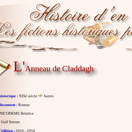
L'
Anneau de Claddagh
istorique :
XIXè siècle
Autres
document :
Roman
NICODEME Béatrice
Gulf Stream
édition :
2016 - 2016