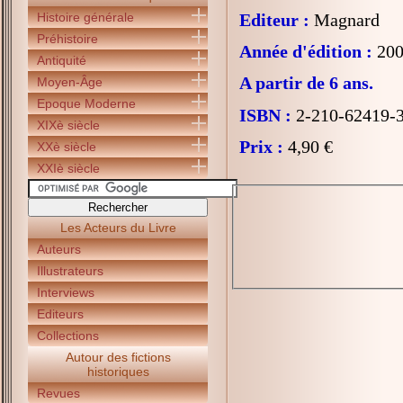
Histoire générale
Editeur :
Magnard
Préhistoire
Année d'édition :
200
Antiquité
A partir de 6 ans.
Moyen-Âge
Epoque Moderne
ISBN :
2-210-62419-
XIXè siècle
Prix :
4,90 €
XXè siècle
XXIè siècle
Les Acteurs du Livre
Auteurs
Illustrateurs
Interviews
Editeurs
Collections
Autour des fictions
historiques
Revues