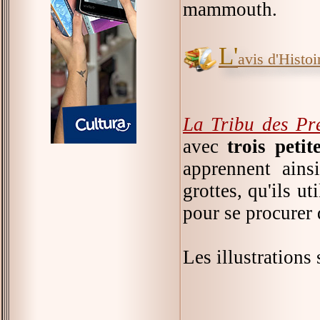
mammouth.
L'
avis d'Histoir
La Tribu des Pr
avec
trois petit
apprennent ains
grottes, qu'ils ut
pour se procurer 
Les illustrations