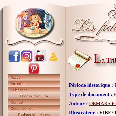
L
a Tri
Accueil
Actualités
Période historique :
P
Sélections
Type de document :
P
Histoire d'en Lire
Contact
Auteur :
DEMARS Fra
Coups de coeur
Illustrateur :
RIBEYR
Fictions historiques